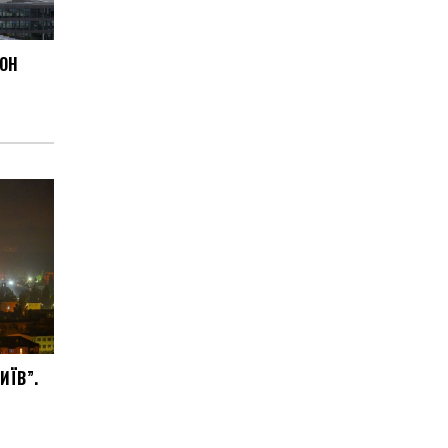
РОН
ИЇВ”.