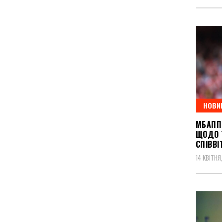
НОВИ
МБАПП
ЩОДО 
СПІВВ
14 КВІТНЯ