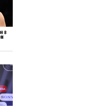
Н В
ОМ