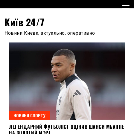
Skip
to
content
Київ 24/7
Новини Києва, актуально, оперативно
НОВИНИ СПОРТУ
ЛЕГЕНДАРНИЙ ФУТБОЛІСТ ОЦІНИВ ШАНСИ МБАППЕ
НА ЗОЛОТИЙ М’ЯЧ