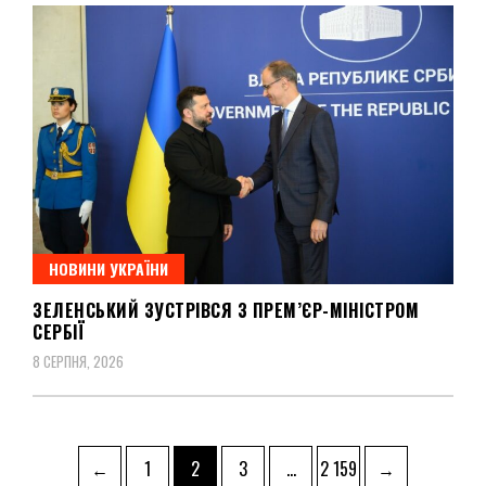
НОВИНИ УКРАЇНИ
ЗЕЛЕНСЬКИЙ ЗУСТРІВСЯ З ПРЕМ’ЄР-МІНІСТРОМ
СЕРБІЇ
8 СЕРПНЯ, 2026
Пагінація
Page
Page
Page
Page
←
1
2
3
…
2 159
→