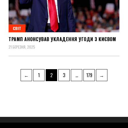
СВІТ
ТРАМП АНОНСУВАВ УКЛАДЕННЯ УГОДИ З КИЄВОМ
21 БЕРЕЗНЯ, 2025
Пагінація
Page
Page
Page
Page
←
1
2
3
…
179
→
записів