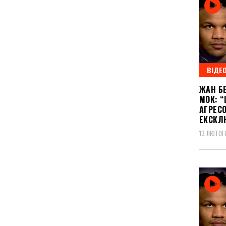
ВІДЕ
ЖАН Б
МОК: “
АГРЕСО
ЕКСКЛ
13 ЛЮТОГ