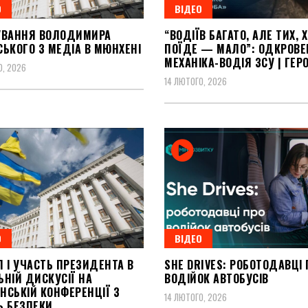
О
ВІДЕО
УВАННЯ ВОЛОДИМИРА
“ВОДІЇВ БАГАТО, АЛЕ ТИХ, 
ЬКОГО З МЕДІА В МЮНХЕНІ
ПОЇДЕ — МАЛО”: ОДКРОВЕ
МЕХАНІКА-ВОДІЯ ЗСУ | ГЕРО
О, 2026
14 ЛЮТОГО, 2026
О
ВІДЕО
 І УЧАСТЬ ПРЕЗИДЕНТА В
SHE DRIVES: РОБОТОДАВЦІ 
ЬНІЙ ДИСКУСІЇ НА
ВОДІЙОК АВТОБУСІВ
НСЬКІЙ КОНФЕРЕНЦІЇ З
14 ЛЮТОГО, 2026
Ь БЕЗПЕКИ