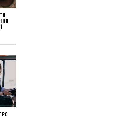
ХТО
ННЯ
Ї
ПРО