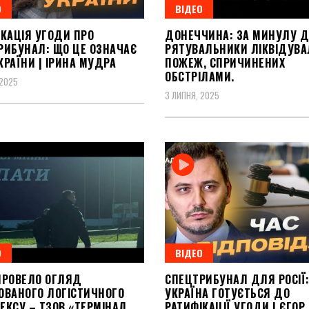
О
ВІДЕО
ІКАЦІЯ УГОДИ ПРО
ДОНЕЧЧИНА: ЗА МИНУЛУ Д
РИБУНАЛ: ЩО ЦЕ ОЗНАЧАЄ
РЯТУВАЛЬНИКИ ЛІКВІДУВА
РАЇНИ | ІРИНА МУДРА
ПОЖЕЖ, СПРИЧИНЕНИХ
ОБСТРІЛАМИ.
 2025
3 ЛИПНЯ, 2025
О
ВІДЕО
ПРОВЕЛО ОГЛЯД
СПЕЦТРИБУНАЛ ДЛЯ РОСІЇ
ОВАНОГО ЛОГІСТИЧНОГО
УКРАЇНА ГОТУЄТЬСЯ ДО
ЕКСУ – ТЗОВ «ТЕРМІНАЛ
РАТИФІКАЦІЇ УГОДИ | ЄГОР