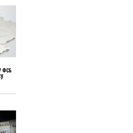
У ФСБ
СУ