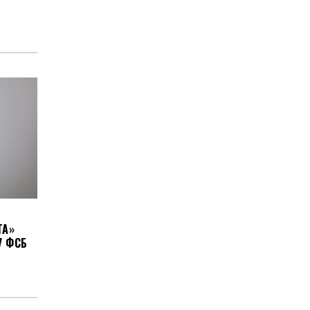
ТА»
У ФСБ