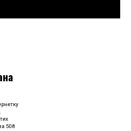
ана
чернетку
.
втих
за 508