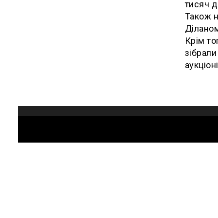
тисяч д
Також н
Діланом,
Крім то
зібрали
аукціон