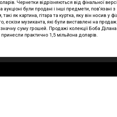
оларів. Чернетки відрізняються від фінальної версії
а аукціоні були продані і інші предмети, пов’язані з
 такі як картина, гітара та куртка, яку він носив у фі
го, ескізи музиканта, які були виставлені на продаж
 значну суму грошей. Продажі колекції Боба Ділана
і принесли практично 1,5 мільйона доларів.