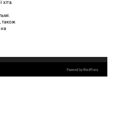
 хіта.
льмі.
, також
 на
Powered by
WordPress