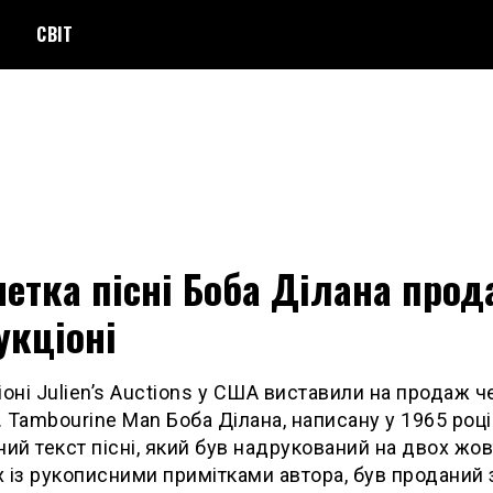
СВІТ
етка пісні Боба Ділана прод
укціоні
іоні Julien’s Auctions у США виставили на продаж 
r. Tambourine Man Боба Ділана, написану у 1965 році
ний текст пісні, який був надрукований на двох жо
 із рукописними примітками автора, був проданий 