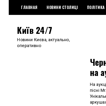
Skip
ГЛАВНАЯ
НОВИНИ СТОЛИЦІ
ПОЛІТИКА
to
content
Київ 24/7
Новини Києва, актуально,
оперативно
Черн
на а
На аукц
пісні M
Унікаль
аркушах