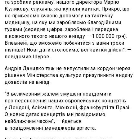
та зробили рекламу, нашого директора Марію
Куликову, слухачів, які купили квитки. Прикро, що
не привеземо вчасно допомогу на тактичну
медицину, на яку ми заробляємо благодійними
турами (середня цифра, зароблена і передана
з кожного такого нашого виїзду — 1 000 000 грн).
Впевнені, що зможемо побачитися з вами трохи
пізніше! Нові дати оголосимо, всі квитки дійсні”, —
повідомив Шуров.
Андрія Данилко теж не випустили за кордон через
рішення Міністерства культури призупинити видачу
дозволів на виїзд.
“З величезним жалем змушені повідомити
про перенесення наших європейських концертів
у Лондоні, Аліканте, Мюнхені, Франкфурті та Празі.
О нових датах концертів ми повідомимо
найближчим часом”, — йдеться
в повідомленні менеджерів артиста.