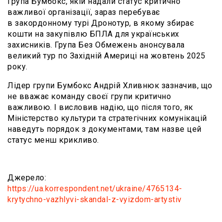
Група Бумбокс, якій надали статус критично
важливої організації, зараз перебуває
в закордонному турі Дронотур, в якому збирає
кошти на закупівлю БПЛА для українських
захисників. Група Без Обмежень анонсувала
великий тур по Західній Америці на жовтень 2025
року.
Лідер групи Бумбокс Андрій Хливнюк зазначив, що
не вважає команду своєї групи критично
важливою. І висловив надію, що після того, як
Міністерство культури та стратегічних комунікацій
наведуть порядок з документами, там назве цей
статус менш крикливо.
Джерело:
https://ua.korrespondent.net/ukraine/4765134-
krytychno-vazhlyvi-skandal-z-vyizdom-artystiv