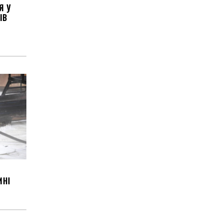
Я У
ІВ
ИНІ