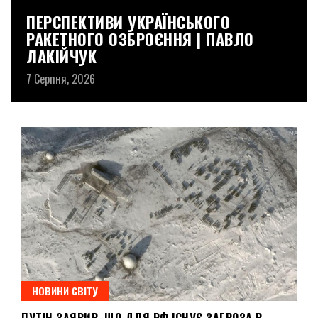
Й
ПЕРСПЕКТИВИ УКРАЇНСЬКОГО
М
РАКЕТНОГО ОЗБРОЄННЯ | ПАВЛО
Я
ЛАКІЙЧУК
7 
7 Серпня, 2026
НОВИНИ СВІТУ
ПУТІН ЗАЯВИВ, ЩО ДЛЯ РФ ІСНУЄ ЗАГРОЗА В