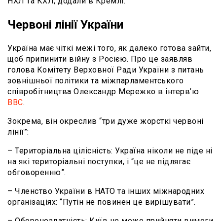
НХЛ та КХЛ, додали в Кремлі.
Червоні лінії України
Україна має чіткі межі того, як далеко готова зайти,
щоб припинити війну з Росією. Про це заявляв
голова Комітету Верховної Ради України з питань
зовнішньої політики та міжпарламентського
співробітництва Олександр Мережко в інтерв’ю
ВВС
.
Зокрема, він окреслив “три дуже жорсткі червоні
лінії”:
– Територіальна цілісність: Україна ніколи не піде ні
на які територіальні поступки, і “це не підлягає
обговоренню”.
– Членство України в НАТО та інших міжнародних
організаціях: “Путін не повинен це вирішувати”.
– Обороноздатність: Київ не може прийняти вимоги