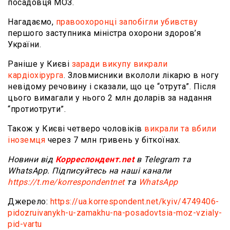
посадовця МОЗ.
Нагадаємо,
правоохоронці запобігли убивству
першого заступника міністра охорони здоров’я
України.
Раніше у Києві
заради викупу викрали
кардіохірурга
. Зловмисники вкололи лікарю в ногу
невідому речовину і сказали, що це “отрута”. Після
цього вимагали у нього 2 млн доларів за надання
“протиотрути”.
Також у Києві четверо чоловіків
викрали та вбили
іноземця
через 7 млн гривень у біткоїнах.
Новини від
Корреспондент.net
в Telegram та
WhatsApp. Підписуйтесь на наші канали
https://t.me/korrespondentnet
та
WhatsApp
Джерело:
https://ua.korrespondent.net/kyiv/4749406-
pidozruivanykh-u-zamakhu-na-posadovtsia-moz-vzialy-
pid-vartu