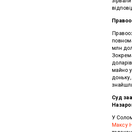
зірвали
відпові
Правоо
Правоо
повнома
млн дол
Зокрема
доларів
майно у
доньку,
знайшли
Суд за
Назаров
У Соло
Максу 