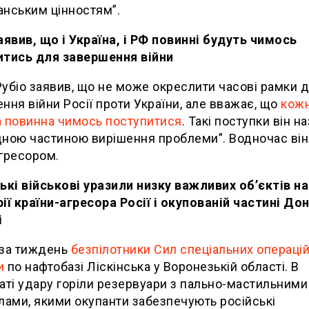
нським цінностям”.
аявив, що і Україна, і РФ повинні будуть чимось
итись для завершення війни
убіо заявив, що не може окреслити часові рамки 
ння війни Росії проти України, але вважає, що
кож
 повинна чимось поступитися
. Такі поступки він н
ною частиною вирішення проблеми”. Водночас він
гресором.
ькі військові уразили низку важливих об’єктів на
ії країни-агресора Росії і окупованій частині До
і
 за тиждень
безпілотники Сил спеціальних операці
и
по нафтобазі Ліскінська у Воронезькій області. В
аті удару горіли резервуари з пально-мастильними
лами, якими окупанти забезпечують російські