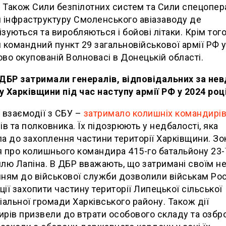
. Також Сили безпілотних систем та Сили спецопер
 інфраструктуру Смоленського авіазаводу де
зуються та виробляються і бойові літаки. Крім того
 командний пункт 29 загальновійськової армії РФ 
во окупованій Волновасі в Донецькій області.
ДБР затримали генералів, відповідальних за не
 Харківщини під час наступу армії РФ у 2024 роц
 взаємодії з СБУ –
затримало колишніх командирі
ів та полковника. Їх підозрюють у недбалості, яка
а до захоплення частини території Харківщини. Зо
 про колишнього командира 415-го батальйону 23-
лю Лапіна. В ДБР вважають, що затримані своїм 
ням до військової служби дозволили військам Рос
ії захопити частину території Липецької сільської
іальної громади Харківського району. Також дії
рів призвели до втрати особового складу та озбр