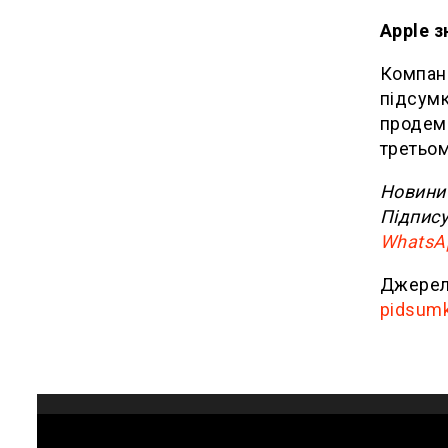
Apple з
Компан
підсумк
продемо
третьом
Новини 
Підпису
WhatsA
Джерел
pidsumk