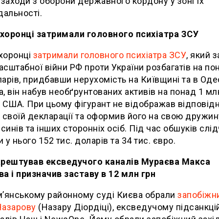
 заходи з оборони державного кордону у зоні їх
дальності.
хоронці затримали головного психіатра ЗСУ
хоронці
затримали головного психіатра ЗСУ
, який з
сштабної війни РФ проти України розбагатів на по
арів, придбавши нерухомість на Київщині та в Одес
, він набув необґрунтованих активів на понад 1 мл
 США. При цьому фігурант не відображав відповід
 своїй декларації та оформив його на свою дружин
 синів та інших сторонніх осіб. Під час обшуків слід
 у нього 152 тис. доларів та 34 тис. євро.
арештував ексведучого каналів Мураєва Макса
а і призначив заставу в 12 млн грн
м’янському районному суді Києва обрали
запобіжни
Назарову
(Назару Діордіці), ексведучому підсанкці