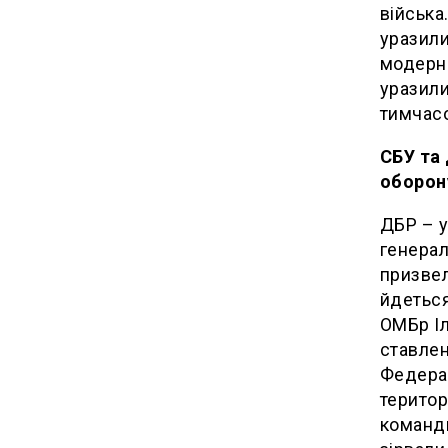
війська
уразили
модерні
уразили
тимчасо
СБУ та 
оборону
ДБР – у
генерал
призвел
йдеться
ОМБр Іл
ставлен
Федерац
територ
команди