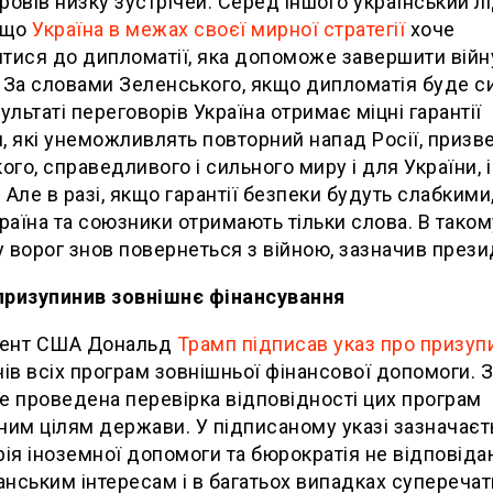
ровів низку зустрічей. Серед іншого український л
 що
Україна в межах своєї мирної стратегії
хоче
тися до дипломатії, яка допоможе завершити війн
 За словами Зеленського, якщо дипломатія буде с
зультаті переговорів Україна отримає міцні гарантії
, які унеможливлять повторний напад Росії, призв
кого, справедливого і сильного миру і для України, 
 Але в разі, якщо гарантії безпеки будуть слабкими, 
країна та союзники отримають тільки слова. В таком
 ворог знов повернеться з війною, зазначив прези
призупинив зовнішнє фінансування
ент США Дональд
Трамп підписав указ про призуп
нів всіх програм зовнішньої фінансової допомоги. 
е проведена перевірка відповідності цих програм
ним цілям держави. У підписаному указі зазначаєт
рія іноземної допомоги та бюрократія не відповіда
нським інтересам і в багатьох випадках суперечат