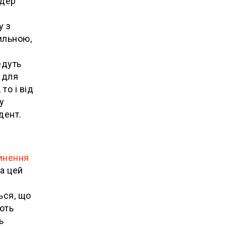
ідер
у з
ильною,
едуть
і для
то і від
у
дент.
инення
За цей
ься, що
ють
ь