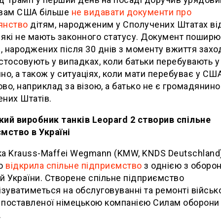
твам США більше
не видавати документи про
янство
дітям, народженим у Сполучених Штатах ві
, які не мають законного статусу. Документ пошир
й, народжених після 30 днів з моменту вжиття заход
стосовують у випадках, коли батьки перебувають 
но, а також у ситуаціях, коли мати перебуває у СШ
во, наприклад за візою, а батько не є громадянин
них Штатів.
ий виробник танків Leopard 2 створив спільне
мство в Україні
а Krauss-Maffei Wegmann (KMW, KNDS Deutschland
но
відкрила спільне підприємство
з однією з оборо
й України. Створене спільне підприємство
ізуватиметься на обслуговуванні та ремонті військ
, поставленої німецькою компанією Силам оборони
.