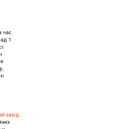
а час
над 1
і.
н
не
у,
чі
й захід
йних