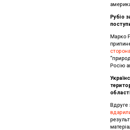
америка
Рубіо з
поступ
Марко Р
припине
сторона
“природ
Росію а
Українс
територ
област
Вдруге
вдарил
результ
матеріа