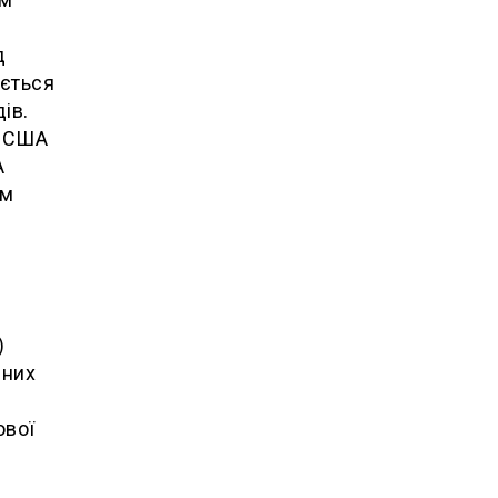
д
юється
ів.
у США
А
ом
)
нних
ової