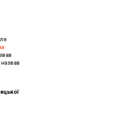
для
на
азвав
 назвав
нецької
й