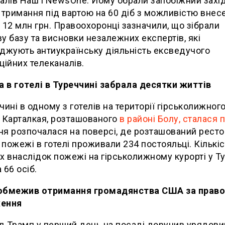
алів Наш і NewsOne. Йому обрали запобіжний захід
 тримання під вартою на 60 діб з можливістю внес
 12 млн грн. Правоохоронці зазначили, що зібрали
у базу та висновки незалежних експертів, які
джують антиукраїнську діяльність ексведучого
ційних телеканалів.
в готелі в Туреччині забрала десятки життів
чині в одному з готелів на території гірськолижног
 Карталкая, розташованого
в районі Болу, сталася
я розпочалася на поверсі, де розташований ресто
пожежі в готелі проживали 234 постояльці. Кількіс
х внаслідок пожежі на гірськолижному курорті у Т
 66 осіб.
обмежив отримання громадянства США за прав
ення
 Трамп у перший день на посаді доручив урядов