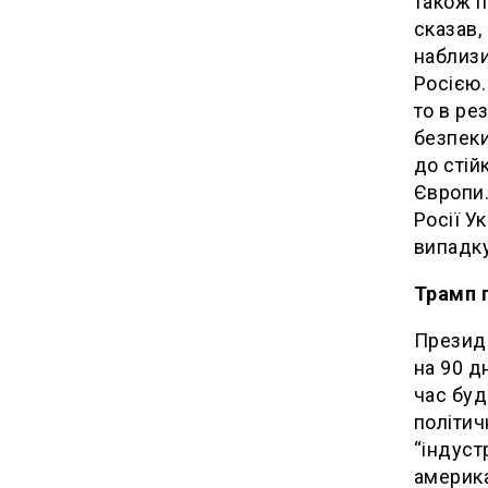
також п
сказав,
наблизи
Росією.
то в ре
безпеки
до стій
Європи.
Росії У
випадку
Трамп 
Презид
на 90 д
час буд
політич
“індуст
америка