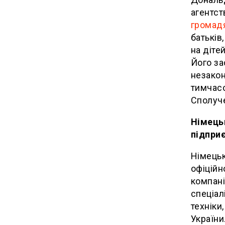
агентс
громад
батьків
на діте
Його за
незакон
тимчасо
Сполуче
Німецьк
підприє
Німецьк
офіцій
компані
спеціал
техніки
України