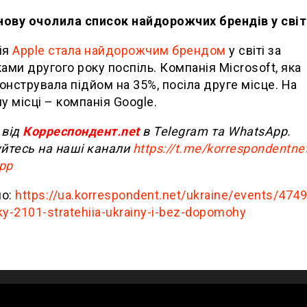
нову очолила список найдорожчих брендів у світ
ія
Apple стала найдорожчим брендом
у світі за
ами другого року поспіль. Компанія Microsoft, яка
нструвала підйом на 35%, посіла друге місце. На
у місці – компанія Google.
від
Корреспондент.net
в Telegram та WhatsApp.
йтесь на наші канали
https://t.me/korrespondentne
pp
о:
https://ua.korrespondent.net/ukraine/events/474
y-2101-stratehiia-ukrainy-i-bez-dopomohy