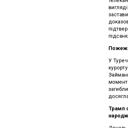
телекан
вигляді
застави
доказов
підтвер
підсанк
Пожежа 
У Туреч
курорту
Займанн
момент 
загибли
досягла
Трамп 
народж
Дональд