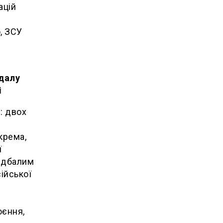
ацій
, ЗСУ
у
вдалу
і
в
: двох
крема,
ї
недбалим
ійської
оєння,