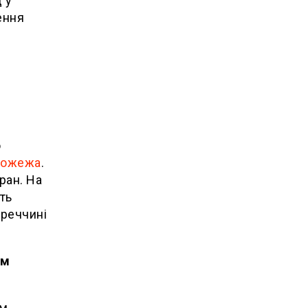
 у
ення
о
 пожежа
.
ран. На
ть
уреччині
ом
им