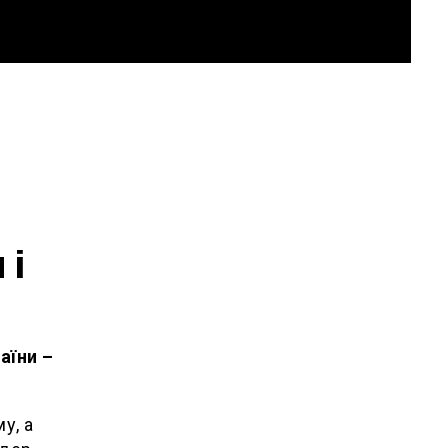
 і
аїни –
у, а