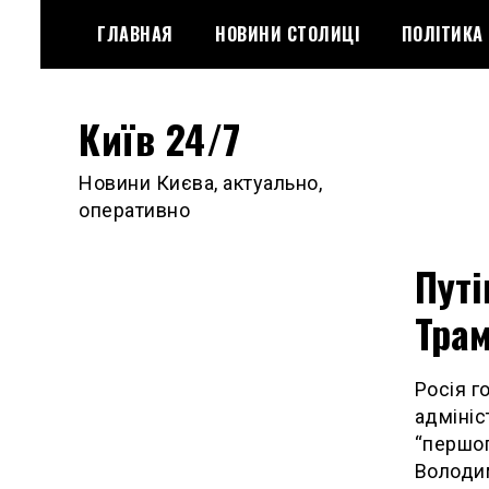
Skip
ГЛАВНАЯ
НОВИНИ СТОЛИЦІ
ПОЛІТИКА
to
content
Київ 24/7
Новини Києва, актуально,
оперативно
Путі
Тра
Росія г
адмініс
“першоп
Володим