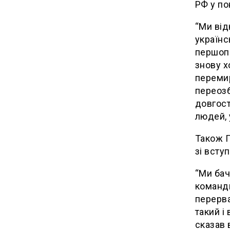
РФ у по
“Ми від
українс
першопр
знову х
перемир
переозб
довгост
людей, 
Також П
зі всту
“Ми бач
команди
перерва
такий і
сказав 