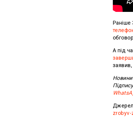
Раніше
телефон
обговор
А під ч
заверши
заявив,
Новини 
Підпису
WhatsA
Джерел
zrobyv-