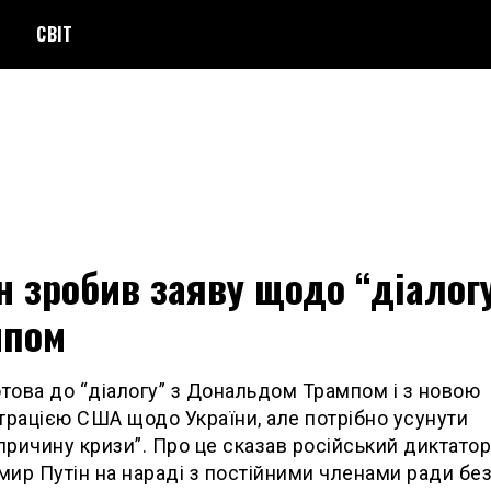
СВІТ
н зробив заяву щодо “діалогу
мпом
отова до “діалогу” з Дональдом Трампом і з новою
трацією США щодо України, але потрібно усунути
ричину кризи”. Про це сказав російський диктатор
ир Путін на нараді з постійними членами ради бе