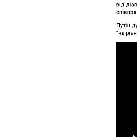
від діа
співпра
Путін д
“на рів