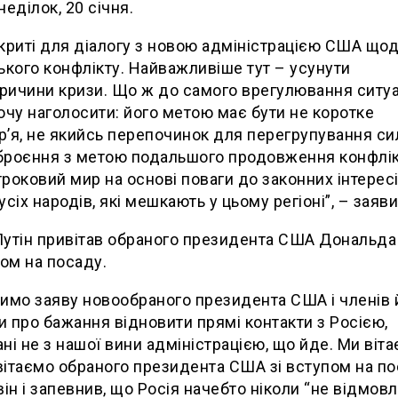
неділок, 20 січня.
криті для діалогу з новою адміністрацією США що
ького конфлікту. Найважливіше тут – усунути
ичини кризи. Що ж до самого врегулювання ситуац
очу наголосити: його метою має бути не коротке
’я, не якийсь перепочинок для перегрупування сил
роєння з метою подальшого продовження конфлікт
роковий мир на основі поваги до законних інтересі
усіх народів, які мешкають у цьому регіоні”, – заяви
утін привітав обраного президента США Дональда
пом на посаду.
имо заяву новообраного президента США і членів 
 про бажання відновити прямі контакти з Росією,
ні не з нашої вини адміністрацією, що йде. Ми віт
 вітаємо обраного президента США зі вступом на по
він і запевнив, що Росія начебто ніколи “не відмов