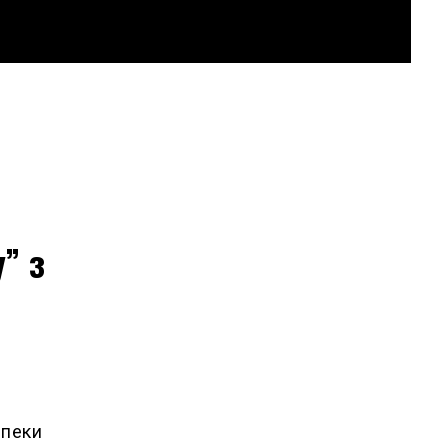
” з
зпеки