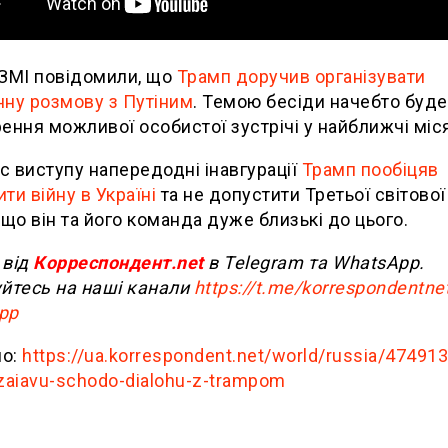
 ЗМІ повідомили, що
Трамп доручив організувати
ну розмову з Путіним
. Темою бесіди начебто буде
ення можливої особистої зустрічі у найближчі міся
ас виступу напередодні інавгурації
Трамп пообіцяв
ти війну в Україні
та не допустити Третьої світової 
 що він та його команда дуже близькі до цього.
від
Корреспондент.net
в Telegram та WhatsApp.
йтесь на наші канали
https://t.me/korrespondentne
pp
о:
https://ua.korrespondent.net/world/russia/474913
zaiavu-schodo-dialohu-z-trampom