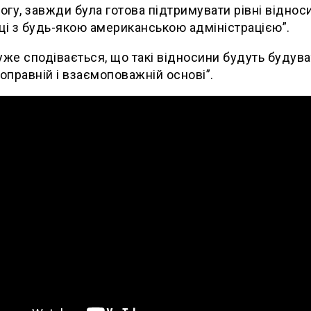
логу, завжди була готова підтримувати рівні віднос
ці з будь-якою американською адміністрацією”.
уже сподівається, що такі відносини будуть будув
ноправній і взаємоповажній основі”.