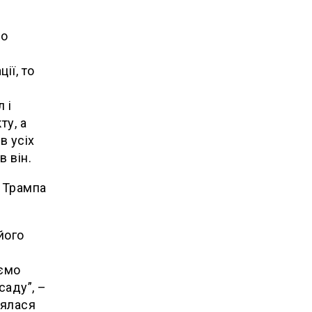
до
ії, то
 і
у, а
в усіх
в він.
 Трампа
його
аємо
саду”, –
лялася