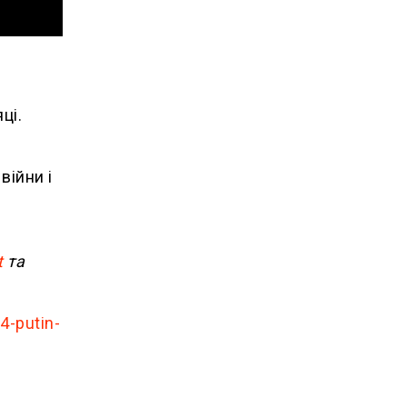
ці.
війни і
t
та
4-putin-