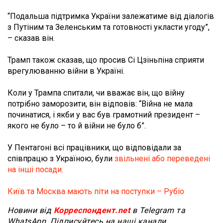
“Подальша підтримка України залежатиме від діалогів
з Путіним та Зеленським та готовності укласти угоду”,
– сказав він.
Трамп також сказав, що просив Сі Цзіньпіна сприяти
врегулюванню війни в Україні.
Коли у Трампа спитали, чи вважає він, що війну
потрібно заморозити, він відповів: “Війна не мала
починатися, і якби у вас був грамотний президент –
якого не було – то й війни не було б”.
У Пентагоні всі працівники, що відповідали за
співпрацю з Україною, були
звільнені або переведені
на інші посади.
Київ та Москва мають піти на поступки – Рубіо
Новини від
Корреспондент.net
в Telegram та
WhatsApp. Підписуйтесь на наші канали