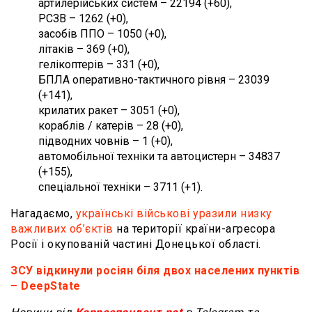
артилерійських систем – 22194 (+60),
РСЗВ – 1262 (+0),
засобів ППО – 1050 (+0),
літаків – 369 (+0),
гелікоптерів – 331 (+0),
БПЛА оперативно-тактичного рівня – 23039
(+141),
крилатих ракет – 3051 (+0),
кораблів / катерів – 28 (+0),
підводних човнів – 1 (+0),
автомобільної техніки та автоцистерн – 34837
(+155),
спеціальної техніки – 3711 (+1).
Нагадаємо,
українські військові уразили низку
важливих об’єктів
на території країни-агресора
Росії і окупованій частині Донецької області.
ЗСУ відкинули росіян біля двох населених пунктів
– DeepState