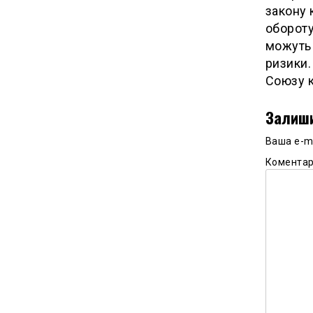
закону 
обороту
можуть 
ризики.
Союзу к
Залиши
Ваша e-m
Комента