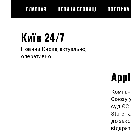
Skip
ГЛАВНАЯ
НОВИНИ СТОЛИЦІ
ПОЛІТИКА
to
content
Київ 24/7
Новини Києва, актуально,
оперативно
Appl
Компані
Союзу у
суд ЄС 
Store т
до зако
відкрит