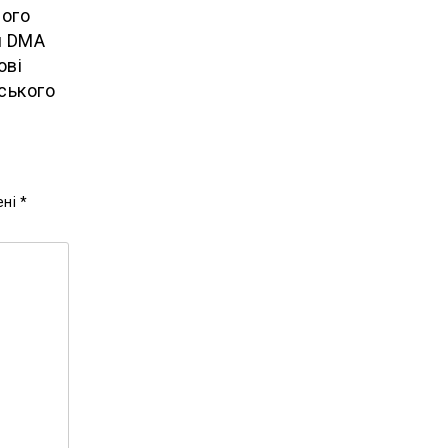
ного
и DMA
ові
ського
ені
*