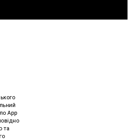
ського
альний
ало App
повідно
ю та
го