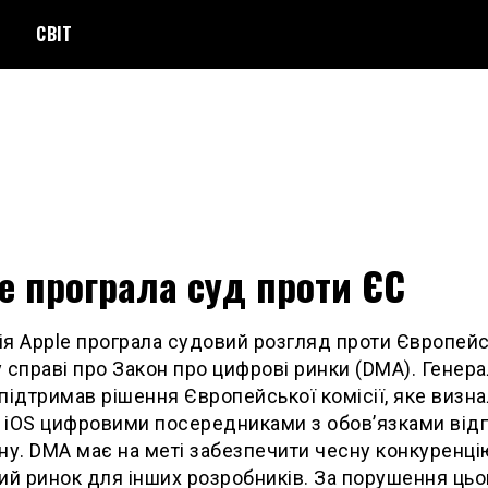
СВІТ
e програла суд проти ЄС
я Apple програла судовий розгляд проти Європей
 справі про Закон про цифрові ринки (DMA). Генер
підтримав рішення Європейської комісії, яке визн
а iOS цифровими посередниками з обов’язками від
ну. DMA має на меті забезпечити чесну конкуренці
ий ринок для інших розробників. За порушення цьо