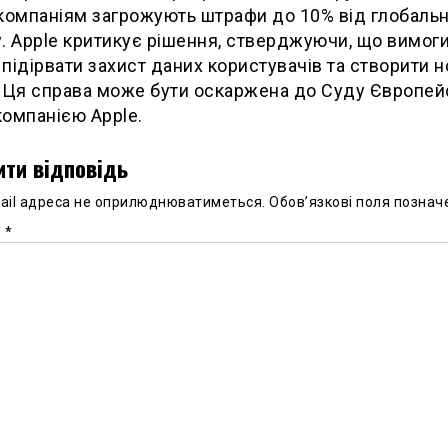
компаніям загрожують штрафи до 10% від глобаль
. Apple критикує рішення, стверджуючи, що вимог
підірвати захист даних користувачів та створити н
 Ця справа може бути оскаржена до Суду Європей
омпанією Apple.
ти відповідь
ail адреса не оприлюднюватиметься.
Обов’язкові поля познач
р
*