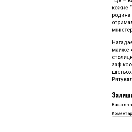
“Це – в
кожне “
родина 
отримал
міністе
Нагадає
майже 4
столицю
зафіксо
шістьох
Рятувал
Залиши
Ваша e-m
Комента