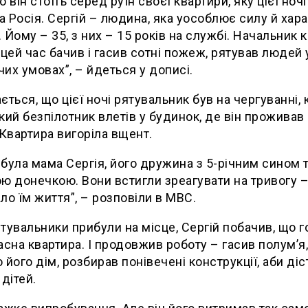
о він стоїть серед руїн своєї квартири, яку цієї ночі
 Росія. Сергій – людина, яка уособлює силу й хар
 Йому – 35, з них – 15 років на службі. Начальник к
 цей час бачив і гасив сотні пожеж, рятував людей 
их умовах”, – йдеться у дописі.
ється, що цієї ночі рятувальник був на чергуванні, 
кий безпілотник влетів у будинок, де він проживав 
 Квартира вигоріла вщент.
була мама Сергія, його дружина з 5-річним сином т
ю донечкою. Вони встигли зреагувати на тривогу – 
ло їм життя”, – розповіли в МВС.
тувальники прибули на місце, Сергій побачив, що г
асна квартира. І продовжив роботу – гасив полумʼя,
 його дім, розбирав понівечені конструкції, аби ді
 дітей.