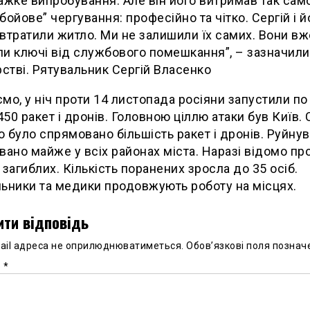
ажке випробування. Але він його витримав так само,
бойове” чергування: професійно та чітко. Сергій і й
втратили житло. Ми не залишили їх самих. Вони вж
и ключі від службового помешкання”, – зазначили
рстві. Рятувальник Сергій Власенко
мо, у ніч проти 14 листопада росіяни запустили по 
50 ракет і дронів. Головною ціллю атаки був Київ.
 було спрямовано більшість ракет і дронів. Руйну
вано майже у всіх районах міста. Наразі відомо пр
 загиблих. Кількість поранених зросла до 35 осіб.
ьники та медики продовжують роботу на місцях.
ти відповідь
ail адреса не оприлюднюватиметься.
Обов’язкові поля познач
р
*