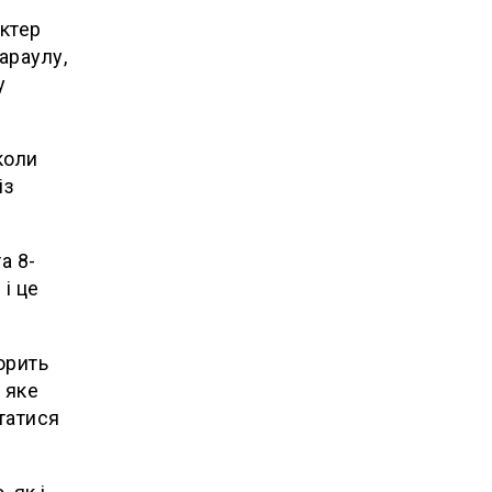
актер
араулу,
у
коли
із
а 8-
і це
орить
 яке
статися