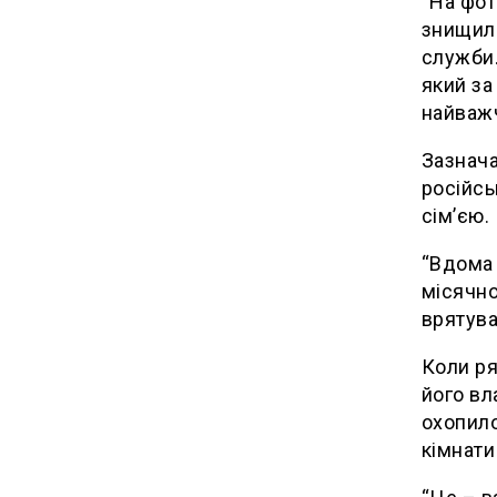
“На фот
знищила
служби.
який за
найважч
Зазнача
російсь
сімʼєю.
“Вдома 
місячно
врятува
Коли ря
його вл
охопило
кімнати