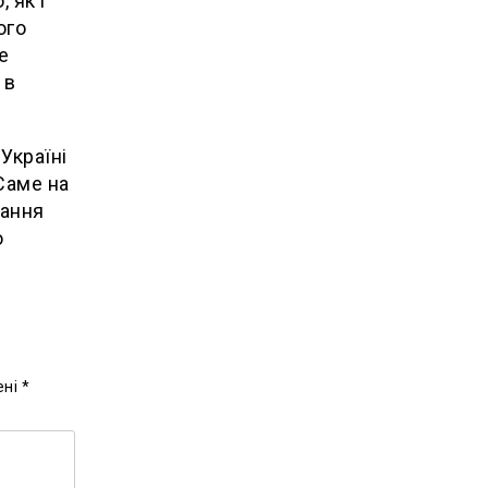
 як і
ого
е
 в
Україні
 Саме на
вання
о
ені
*