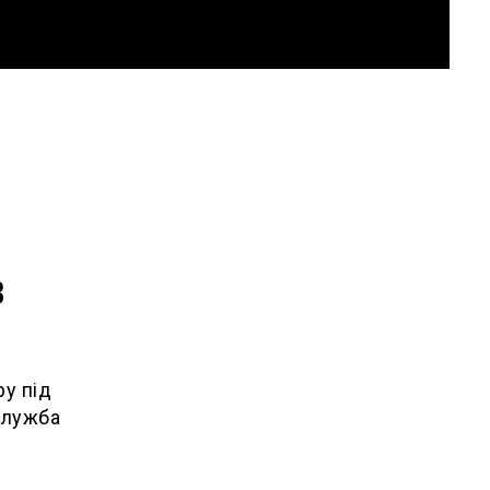
в
ру під
служба