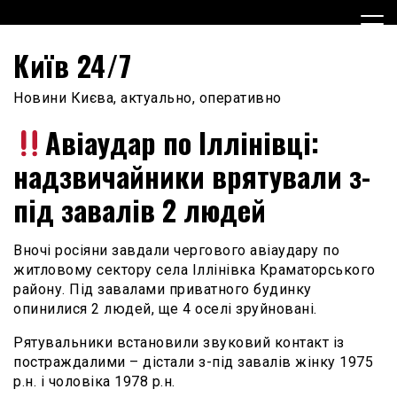
Skip
to
content
Київ 24/7
Новини Києва, актуально, оперативно
Авіаудар по Іллінівці:
надзвичайники врятували з-
під завалів 2 людей
Вночі росіяни завдали чергового авіаудару по
житловому сектору села Іллінівка Краматорського
району. Під завалами приватного будинку
опинилися 2 людей, ще 4 оселі зруйновані.
Рятувальники встановили звуковий контакт із
постраждалими – дістали з-під завалів жінку 1975
р.н. і чоловіка 1978 р.н.