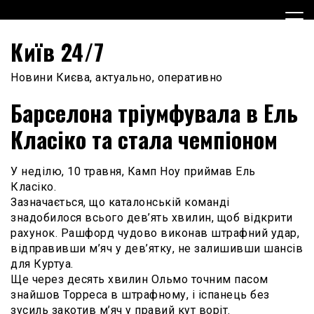
Skip
to
content
Київ 24/7
Новини Києва, актуально, оперативно
Барселона тріумфувала в Ель
Класіко та стала чемпіоном
У неділю, 10 травня, Камп Ноу приймав Ель
Класіко.
Зазначається, що каталонській команді
знадобилося всього дев’ять хвилин, щоб відкрити
рахунок. Рашфорд чудово виконав штрафний удар,
відправивши м’яч у дев’ятку, не залишивши шансів
для Куртуа.
Ще через десять хвилин Ольмо точним пасом
знайшов Торреса в штрафному, і іспанець без
зусиль закотив м’яч у правий кут воріт.