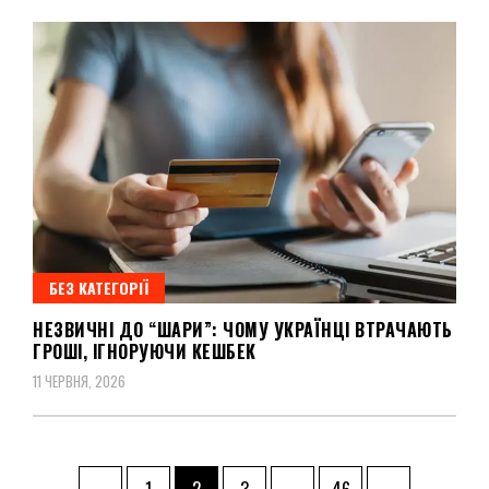
БЕЗ КАТЕГОРІЇ
НЕЗВИЧНІ ДО “ШАРИ”: ЧОМУ УКРАЇНЦІ ВТРАЧАЮТЬ
ГРОШІ, ІГНОРУЮЧИ КЕШБЕК
11 ЧЕРВНЯ, 2026
Пагінація
Page
Page
Page
Page
←
1
2
3
…
46
→