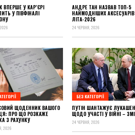
 ВПЕРШЕ У КАР’ЄРІ
АНДРЕ ТАН НАЗВАВ ТОП-5
ИТЬ У ПІВФІНАЛІ
НАЙМОДНІШИХ АКСЕСУАРІВ
ОНУ
ЛІТА-2026
 2026
24 ЧЕРВНЯ, 2026
АТЕГОРІЇ
БЕЗ КАТЕГОРІЇ
СОВИЙ ЩОДЕННИК ВАШОГО
ПУТІН ШАНТАЖУЄ ЛУКАШЕ
ЦЯ: ПРО ЩО РОЗКАЖЕ
ЩОДО УЧАСТІ У ВІЙНІ – ЗМІ
КА З РАХУНКУ
24 ЧЕРВНЯ, 2026
Я, 2026