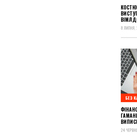
КОСТЮК
ВИСТУП
ВІМЛД
8 ЛИПНЯ,
БЕЗ К
ФІНАН
ГАМАН
ВИПИС
24 ЧЕРВН