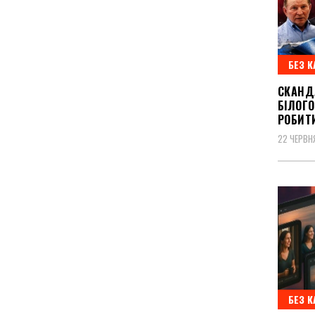
БЕЗ К
СКАНД
БІЛОГО
РОБИТ
22 ЧЕРВН
БЕЗ К