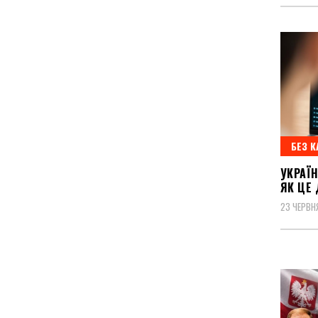
БЕЗ К
УКРАЇ
ЯК ЦЕ
23 ЧЕРВН