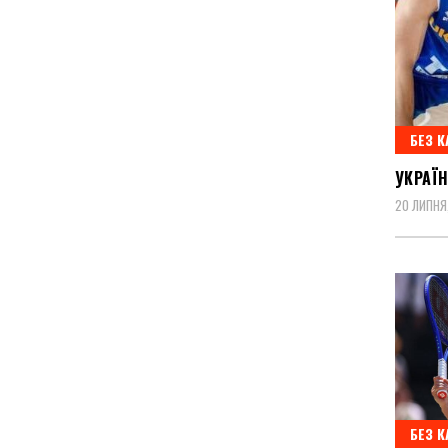
БЕЗ К
УКРАЇН
20 ЛИПНЯ
БЕЗ К