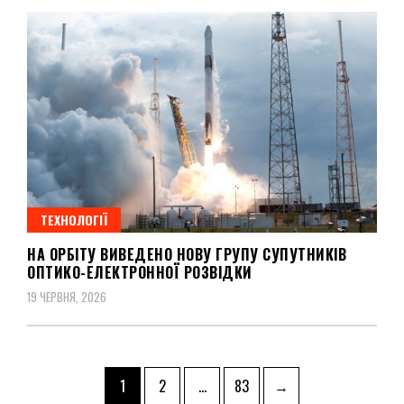
ТЕХНОЛОГІЇ
НА ОРБІТУ ВИВЕДЕНО НОВУ ГРУПУ СУПУТНИКІВ
ОПТИКО-ЕЛЕКТРОННОЇ РОЗВІДКИ
19 ЧЕРВНЯ, 2026
Пагінація
Page
Page
Page
1
2
…
83
→