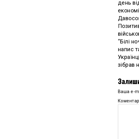
день ві
економі
Давосом
Позитив
військо
“Білі н
напис та
Українц
зібрав н
Залиши
Ваша e-m
Комента