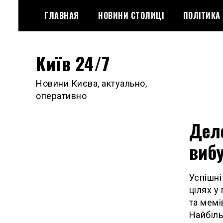
Skip
ГЛАВНАЯ
НОВИНИ СТОЛИЦІ
ПОЛІТИКА
to
content
Київ 24/7
Новини Києва, актуально,
оперативно
Деле
виб
Успішні
цілях у
та мемі
Найбіль