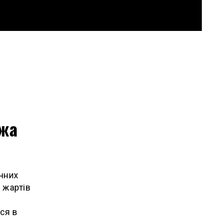
ежа
ичних
 жартів
ся в