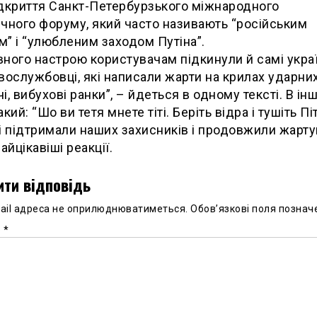
дкриття Санкт-Петербурзького міжнародного
чного форуму, який часто називають “російським
” і “улюбленим заходом Путіна”.
ного настрою користувачам підкинули й самі украї
вослужбовці, які написали жарти на крилах ударни
очі, вибухові ранки”, – йдеться в одному тексті. В і
кий: “Шо ви тетя мнете тіті. Беріть відра і тушіть Пі
і підтримали наших захисників і продовжили жарту
айцікавіші реакції.
ти відповідь
ail адреса не оприлюднюватиметься.
Обов’язкові поля познач
р
*