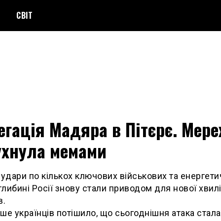
СВІТ
гація Мадяра в Пітєрє. Мер
ухнула мемами
 удари по кількох ключових військових та енергет
 глибині Росії знову стали приводом для нової хвилі
в.
ше українців потішило, що сьогоднішня атака стала