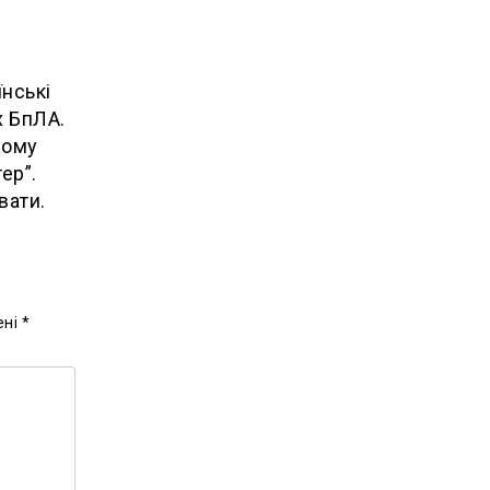
нські
х БпЛА.
ншому
тер”.
вати.
ені
*