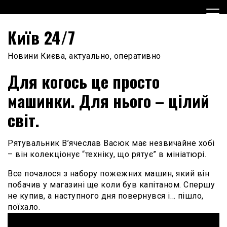
Skip
to
content
Київ 24/7
Новини Києва, актуально, оперативно
Для когось це просто
машинки. Для нього – цілий
світ.
Рятувальник В’ячеслав Васюк має незвичайне хобі
– він колекціонує “техніку, що рятує” в мініатюрі.
Все почалося з набору пожежних машин, який він
побачив у магазині ще коли був капітаном. Спершу
не купив, а наступного дня повернувся і… пішло,
поїхало.