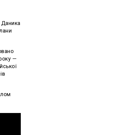
я Даника
тлани
овано
 року —
йської
ів
алом
б