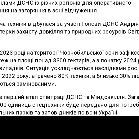
ілами ДСНС із різних регіонів для оперативного
ння на загоряння в зоні відчуження.
а техніки відбулася за участі Голови ДСНС Андрі
стерки захисту довкілля та природних ресурсів Сві
.
2023 році на території Чорнобильської зони зафікс
еж на площі понад 3300 гектарів, а з початку 2024
випадків. Ситуація ускладнюється наслідками росі
ї 2022 року: втрачено 80% техніки, а близько 30% ліс
ються замінованими.
 перший етап співпраці ДСНС та Міндовкілля. Заг
00 одиниць спецтехніки буде передано для потре
льних парків та заповідників по всій Україні.