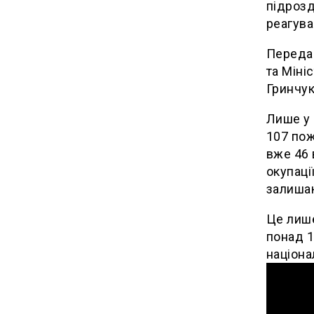
підрозд
реагува
Передач
та Міні
Гринчук
Лише у 
107 пож
вже 46 
окупаці
залиша
Це лише
понад 1
націона