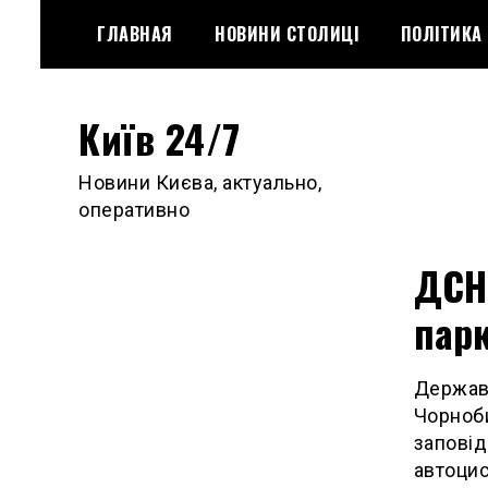
Skip
ГЛАВНАЯ
НОВИНИ СТОЛИЦІ
ПОЛІТИКА
to
content
Київ 24/7
Новини Києва, актуально,
оперативно
ДСН
парк
Державн
Чорноб
заповід
автоцис