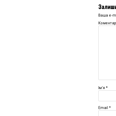
Залиши
Ваша e-m
Комента
Ім'я
*
Email
*