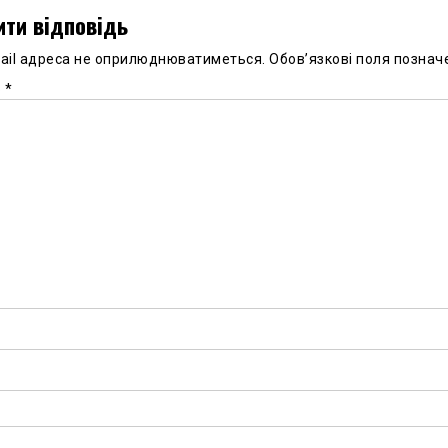
ти відповідь
ail адреса не оприлюднюватиметься.
Обов’язкові поля познач
р
*