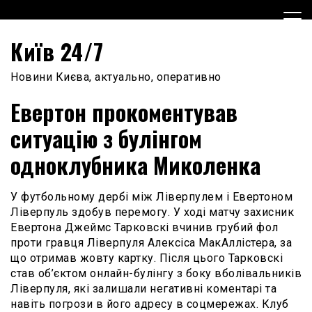
Skip
to
content
Київ 24/7
Новини Києва, актуально, оперативно
Евертон прокоментував
ситуацію з булінгом
одноклубника Миколенка
У футбольному дербі між Ліверпулем і Евертоном
Ліверпуль здобув перемогу. У ході матчу захисник
Евертона Джеймс Тарковскі вчинив грубий фол
проти гравця Ліверпуля Алексіса МакАллістера, за
що отримав жовту картку. Після цього Тарковскі
став об’єктом онлайн-булінгу з боку вболівальників
Ліверпуля, які залишали негативні коментарі та
навіть погрози в його адресу в соцмережах. Клуб