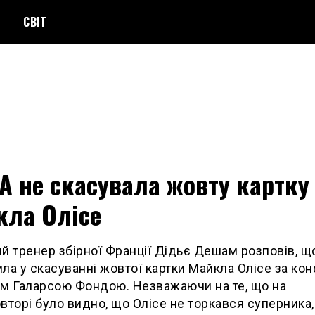
СВІТ
 не скасувала жовту картку
кла Олісе
й тренер збірної Франції Дідьє Дешам розповів, щ
ла у скасуванні жовтої картки Майкла Олісе за кон
м Галарсою Фондою. Незважаючи на те, що на
вторі було видно, що Олісе не торкався суперника