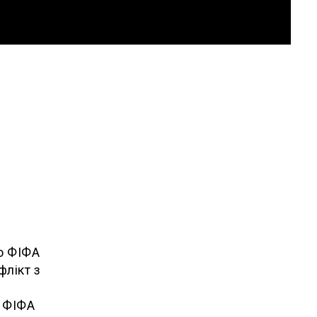
о ФІФА
флікт з
, ФІФА