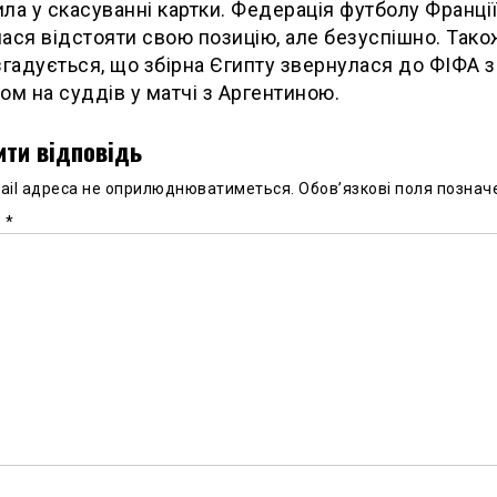
ла у скасуванні картки. Федерація футболу Франці
ася відстояти свою позицію, але безуспішно. Тако
згадується, що збірна Єгипту звернулася до ФІФА з
ом на суддів у матчі з Аргентиною.
ти відповідь
ail адреса не оприлюднюватиметься.
Обов’язкові поля познач
р
*