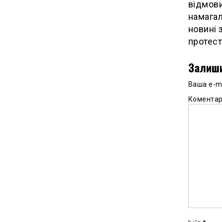
відмови
намагал
новині 
протест
Залиши
Ваша e-m
Комента