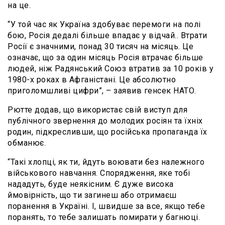
на це.
“У той час як Україна здобуває перемоги на полі
бою, Росія дедалі більше впадає у відчай.. Втрати
Росії є значними, понад 30 тисяч на місяць. Це
означає, що за один місяць Росія втрачає більше
людей, ніж Радянський Союз втратив за 10 років у
1980-х роках в Афганістані. Це абсолютно
приголомшливі цифри”, – заявив генсек НАТО.
Рютте додав, що використає свій виступ для
публічного звернення до молодих росіян та їхніх
родин, підкресливши, що російська пропаганда їх
обманює.
“Такі хлопці, як ти, йдуть воювати без належного
військового навчання. Спорядження, яке тобі
нададуть, буде неякісним. Є дуже висока
ймовірність, що ти загинеш або отримаєш
поранення в Україні. І, швидше за все, якщо тебе
поранять, то тебе залишать помирати у багнюці.