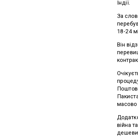
Індії.
За слов
перебув
18-24 м
Він від
перевищ
контрак
Очікуєт
процеду
Поштовх
Пакиста
масово 
Додатко
війна т
дешевих