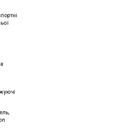
спортні
ньої
ta
ажуючі
ель,
on