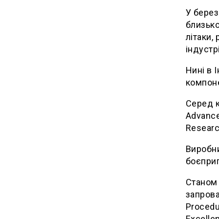
У берез
близько
літаки,
індустрі
Нині в 
компоне
Серед к
Advance
Researc
Виробни
боєприп
Станом 
запрова
Procedu
Excelle