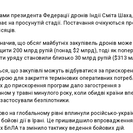
ами президента Федерації дронів Індії Сміта Шаха,
ає на просунутій стадії. Постачання очікуються п
ісяців.
значив, що обсяг майбутніх закупівель дронів може
ити 200 млрд рупій (понад $2 млрд), тоді як попе
ти уряду становили близько 30 млрд рупій ($313 м
ься, що закупівлі можуть відбуватися за прискоре
рою для закриття термінових оперативних потреб
 до прискорення програм дало загострення з
ном у травні минулого року, коли обидві країни в
застосували безпілотники.
во на глобальному рівні вплинули російсько-украї
а бойові дії в Ірані. Це пришвидшило впровадження
 БпЛА та змінило тактику ведення бойових дій.