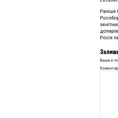
Раніше 
Рособор
зенітни
доларів
Росія п
Залиши
Ваша e-m
Комента