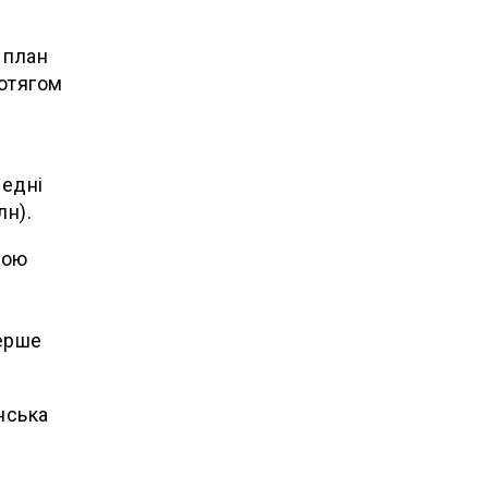
 план
ротягом
редні
лн).
ною
.
перше
нська