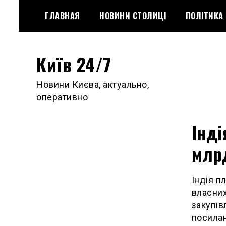
Skip
ГЛАВНАЯ
НОВИНИ СТОЛИЦІ
ПОЛІТИКА
to
content
Київ 24/7
Новини Києва, актуально,
оперативно
Інді
млр
Індія п
власних
закупів
посилан