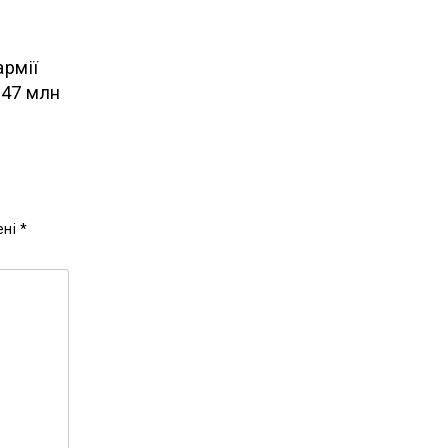
армії
 47 млн
ені
*