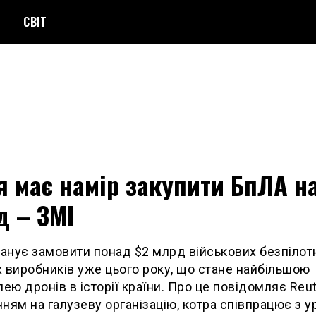
СВІТ
я має намір закупити БпЛА н
д – ЗМІ
ланує замовити понад $2 млрд військових безпілотн
 виробників уже цього року, що стане найбільшою
лею дронів в історії країни. Про це повідомляє Reut
ням на галузеву організацію, котра співпрацює з 