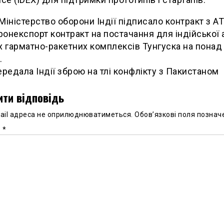
Міністерство оборони Індії підписало контракт з АТ
онекспорт контракт на постачання для індійської 
х гарматно-ракетних комплексів Тунгуска на понад
.
ередала Індії зброю на тлі конфлікту з Пакистаном
ти відповідь
ail адреса не оприлюднюватиметься.
Обов’язкові поля познач
р
*