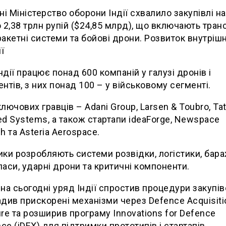
ні Міністерство оборони Індії схвалило закупівлі на
 2,38 трлн рупій ($24,85 млрд), що включають тран
 ракетні системи та бойові дрони. Розвиток внутріш
ї
Індії працює понад 600 компаній у галузі дронів і
нтів, з них понад 100 – у військовому сегменті.
лючових гравців – Adani Group, Larsen & Toubro, Ta
d Systems, а також стартапи ideaForge, Newspace
h та Asteria Aerospace.
ки розробляють системи розвідки, логістики, бар
аси, ударні дрони та критичні компоненти.
на сьогодні уряд Індії спростив процедури закупів
див прискорені механізми через Defence Acquisiti
re та розширив програму Innovations for Defence
nce (iDEX) для підтримки прототипів і стартапів.