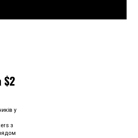
а $2
иків у
ers з
урядом