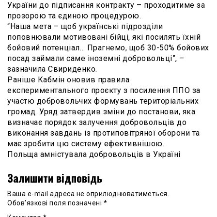
України до підписання контракту – проходитиме за
прозорою та єдиною процедурою.
“Наша мета – щоб українські підрозділи
поповнювали мотивовані бійці, які посилять їхній
бойовий потенціал… Прагнемо, щоб 30-50% бойових
посад займали саме іноземні добровольці”, –
зазначила Свириденко.
Раніше Кабмін оновив правила
експериментального проєкту з посилення ППО за
участю добровольчих формувань територіальних
громад. Уряд затвердив зміни до постанови, яка
визначає порядок залучення добровольців до
виконання завдань із протиповітряної оборони та
має зробити цю систему ефективнішою.
Польща амністувала добровольців в Україні
Залишити відповідь
Ваша e-mail адреса не оприлюднюватиметься.
Обов’язкові поля позначені
*