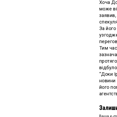
Хоча До
може ві
заявив,
спекуля
За його
узгодже
перегов
Тим час
зазнача
протяго
відбуло
“Доки І
новини 
його по
агентст
Залиши
Ваша e-m