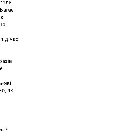
угоди
Багаеї
 є
но.
 під час
m
разів
е
ь-які
о, як і
ені
*