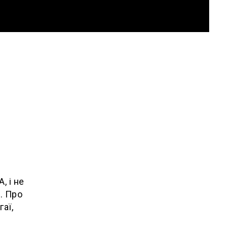
о
, і не
. Про
аї,