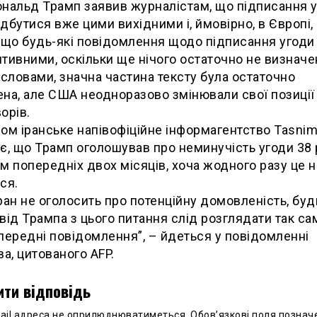
нальд Трамп заявив журналістам, що підписання 
дбутися вже цими вихідними і, ймовірно, в Європі, 
 що будь-які повідомлення щодо підписання угоди
тивними, оскільки ще нічого остаточно не визначе
 словами, значна частина тексту була остаточно
на, ​​але США неодноразово змінювали свої позиції
орів.
ом іранське напівофіційне інформагентство Tasni
є, що Трамп оголошував про неминучість угоди 38 
м попередніх двох місяців, хоча жодного разу це н
ся.
ран не оголосить про потенційну домовленість, буд
від Трампа з цього питання слід розглядати так сам
передні повідомлення”, – йдеться у повідомленні
ва, цитованого AFP.
ти відповідь
ail адреса не оприлюднюватиметься.
Обов’язкові поля познач