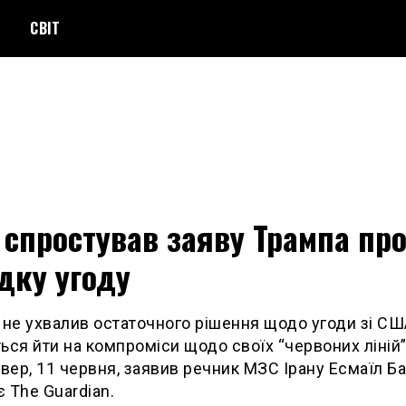
СВІТ
 спростував заяву Трампа пр
дку угоду
 не ухвалив остаточного рішення щодо угоди зі США
ься йти на компроміси щодо своїх “червоних ліній”
твер, 11 червня, заявив речник МЗС Ірану Есмаїл Баг
 The Guardian.