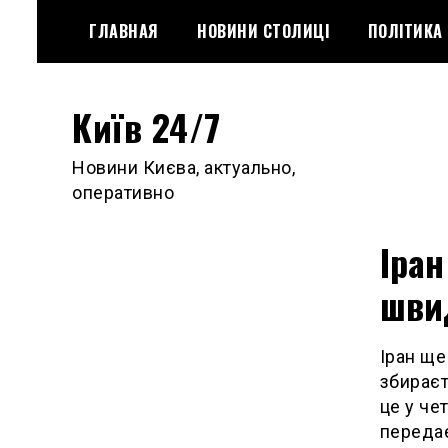
Skip
ГЛАВНАЯ
НОВИНИ СТОЛИЦІ
ПОЛІТИКА
to
content
Київ 24/7
Новини Києва, актуально,
оперативно
Іран
шви
Іран ще
збираєт
це у че
передає