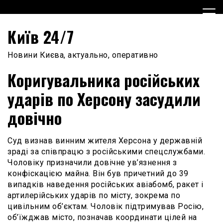
Skip
to
content
Київ 24/7
Новини Києва, актуально, оперативно
Коригувальника російських
ударів по Херсону засудили
довічно
Суд визнав винним жителя Херсона у державній
зраді за співпрацю з російськими спецслужбами.
Чоловіку призначили довічне ув’язнення з
конфіскацією майна. Він був причетний до 39
випадків наведення російських авіабомб, ракет і
артилерійських ударів по місту, зокрема по
цивільним об’єктам. Чоловік підтримував Росію,
об’їжджав місто, позначав координати цілей на