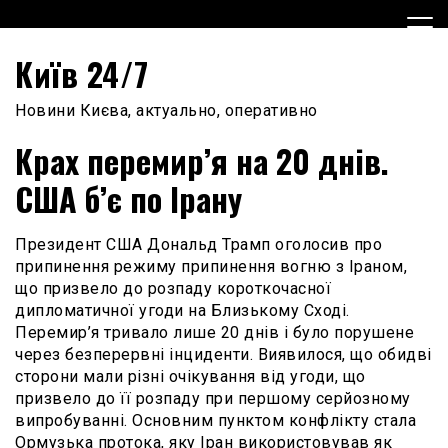
Skip
to
content
Київ 24/7
Новини Києва, актуально, оперативно
Крах перемир’я на 20 днів.
США б’є по Ірану
Президент США Дональд Трамп оголосив про
припинення режиму припинення вогню з Іраном,
що призвело до розпаду короткочасної
дипломатичної угоди на Близькому Сході.
Перемир’я тривало лише 20 днів і було порушене
через безперервні інциденти. Виявилося, що обидві
сторони мали різні очікування від угоди, що
призвело до її розпаду при першому серйозному
випробуванні. Основним пунктом конфлікту стала
Ормузька протока, яку Іран використовував як