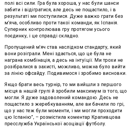
полі всі сили. Гра була хороша, у нас були шанси
забити і відігратися, але десь не пощастило, і в
результаті ми поступилися. Дуже важко грати без
м’яча, особливо проти такої команди, як Іспанія.
Суперник контролював гру протягом усього
поєдинку, і це справді складно.
Пропущений м’яч став наслідком стандарту, який
вони розіграли. Мені здається, що це була не
награна комбінація, а десь на інтуїції. Ми трохи не
розібралися в захисті, можливо, можна було вийти
за лінію офсайду. Подивимося і зробимо висновки.
Якщо брати весь турнір, то ми вийшли з першого
місця в нашій групі й зробили максимум із того, що
могли. Я дуже задоволений командою. Десь не
пощастило з жеребкуванням, але ви бачили по грі,
що у нас теж були моменти, і ми могли проходити
цю Іспанію”, – розмістила коментар Крапивцова
пресслужба Української асоціації футболу.