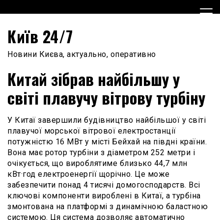
Skip
to
content
Київ 24/7
Новини Києва, актуально, оперативно
Китай зібрав найбільшу у
світі плавучу вітрову турбіну
У Китаї завершили будівництво найбільшої у світі
плавучої морської вітрової електростанції
потужністю 16 МВт у місті Бейхай на півдні країни.
Вона має ротор турбіни з діаметром 252 метри і
очікується, що вироблятиме близько 44,7 млн
кВт·год електроенергії щорічно. Це може
забезпечити понад 4 тисячі домогосподарств. Всі
ключові компоненти вироблені в Китаї, а турбіна
змонтована на платформі з динамічною баластною
системою. Ця система дозволяє автоматично