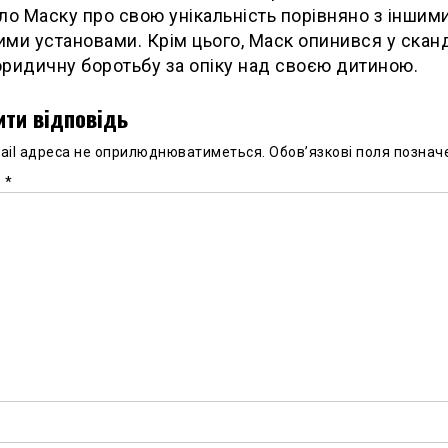
ло Маску про свою унікальність порівняно з іншим
ми установами. Крім цього, Маск опинився у скан
ридичну боротьбу за опіку над своєю дитиною.
ти відповідь
ail адреса не оприлюднюватиметься.
Обов’язкові поля познач
р
*