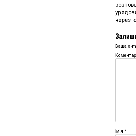
розпові
урядови
через ю
Залиши
Ваша e-m
Комента
Ім'я
*