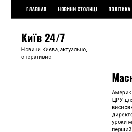
Skip
ГЛАВНАЯ
НОВИНИ СТОЛИЦІ
ПОЛІТИКА
to
content
Київ 24/7
Новини Києва, актуально,
оперативно
Маск
Америка
ЦРУ для
висновк
директо
уроки м
перший 