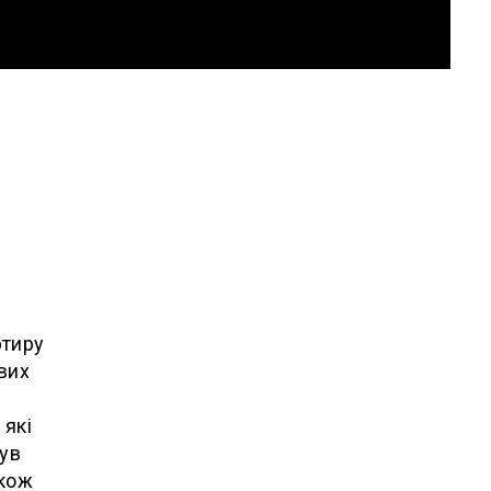
ртиру
вих
 які
був
акож