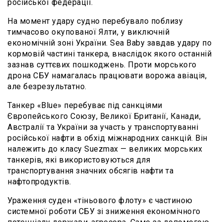
російської федерації.
На момент удару судно перебувало поблизу
тимчасово окупованої Ялти, у виключній
економічній зоні України. Sea Baby завдав удару по
кормовій частині танкера, внаслідок якого останній
зазнав суттєвих пошкоджень. Проти морського
дрона СБУ намагалась працювати ворожа авіація,
але безрезультатно.
Танкер «Blue» перебуває під санкціями
Європейського Союзу, Великої Британії, Канади,
Австралії та України за участь у транспортуванні
російської нафти в обхід міжнародних санкцій. Він
належить до класу Suezmax — великих морських
танкерів, які використовуються для
транспортування значних обсягів нафти та
нафтопродуктів.
Ураження суден «тіньового флоту» є частиною
системної роботи СБУ зі зниження економічного