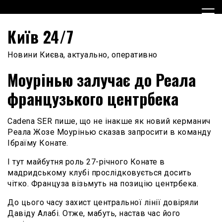
Skip
to
content
Київ 24/7
Новини Києва, актуально, оперативно
Моурінью залучає до Реала
французького центрбека
Cadena SER пише, що не інакше як новий керманич
Реала Жозе Моурінью сказав запросити в команду
Ібраїму Конате.
І тут майбутня роль 27-річного Конате в
мадридському клубі прослідковується досить
чітко. Француза візьмуть на позицію центрбека.
До цього часу захист центральної лінії довіряли
Давіду Алабі. Отже, мабуть, настав час його