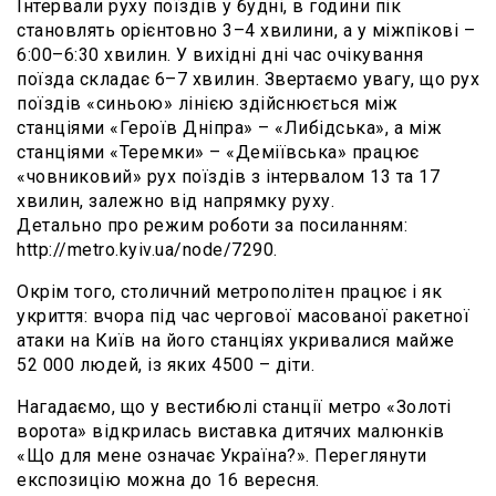
Інтервали руху поїздів у будні, в години пік
становлять орієнтовно 3–4 хвилини, а у міжпікові –
6:00–6:30 хвилин. У вихідні дні час очікування
поїзда складає 6–7 хвилин. Звертаємо увагу, що рух
поїздів «синьою» лінією здійснюється між
станціями «Героїв Дніпра» – «Либідська», а між
станціями «Теремки» – «Деміївська» працює
«човниковий» рух поїздів з інтервалом 13 та 17
хвилин, залежно від напрямку руху.
Детально про режим роботи за посиланням:
http://metro.kyiv.ua/node/7290
.
Окрім того, столичний метрополітен працює і як
укриття: вчора під час чергової масованої ракетної
атаки на Київ на його станціях
укривалися
майже
52 000 людей, із яких 4500 – діти.
Нагадаємо, що у вестибюлі станції метро «Золоті
ворота»
відкрилась
виставка дитячих малюнків
«Що для мене означає Україна?». Переглянути
експозицію можна до 16 вересня.