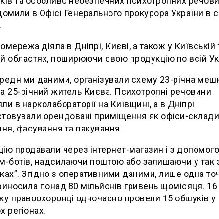
ків та особливо небезпечних психотропних речови
домили в Офісі Генерального прокурора України в 
.
омережа діяла в Дніпрі, Києві, а також у Київській 
й областях, поширюючи свою продукцію по всій Укр
редніми даними, організували схему 23-річна меш
а 25-річний житель Києва. Психотропні речовини
ли в нарколабораторії на Київщині, а в Дніпрі
товували орендовані приміщення як офіси-склади
ння, фасування та пакування.
ію продавали через інтернет-магазин і з допомог
м-ботів, надсилаючи поштою або залишаючи у так 
ках”. Згідно з оперативними даними, лише одна то
риносила понад 80 мільйонів гривень щомісяця. 16
ку правоохоронці одночасно провели 15 обшуків у
х регіонах.