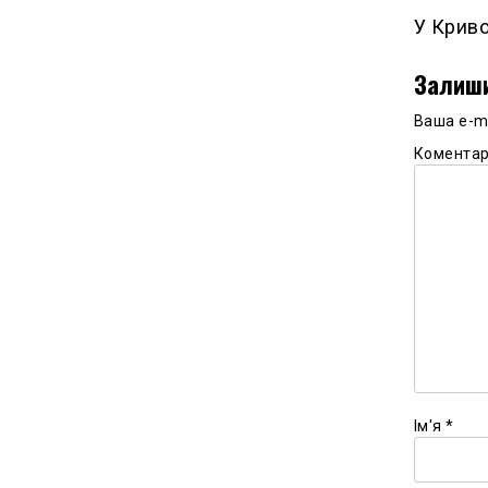
У Криво
Залиши
Ваша e-m
Комента
Ім'я
*