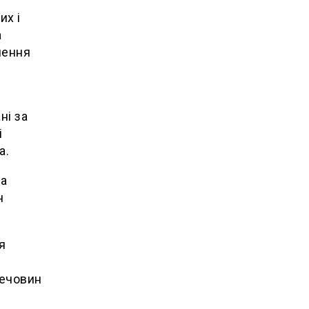
их і
а
лення
ні за
і
а.
ка
н
я
речовин