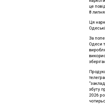
наркоти
це пові
8 липня
Ця нарк
Одеські
За попе
Одеси т
виробля
викорис
зберіга
Продукц
телегра
“заклад
збуту п
2026 ро
чотирьо