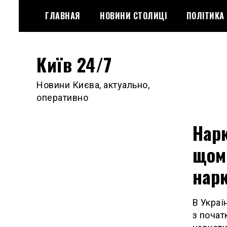
Skip
ГЛАВНАЯ
НОВИНИ СТОЛИЦІ
ПОЛІТИКА
to
content
Київ 24/7
Новини Києва, актуально,
оперативно
Нарк
щомі
нар
В Украї
з почат