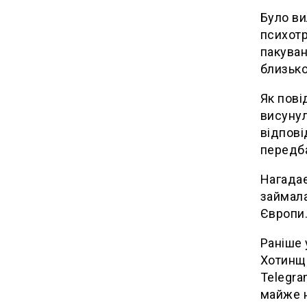
Було ви
психотр
пакуван
близько
Як пові
висунули
відпові
передба
Нагадає
займала
Європи
Раніше 
Хотинщи
Telegra
майже н