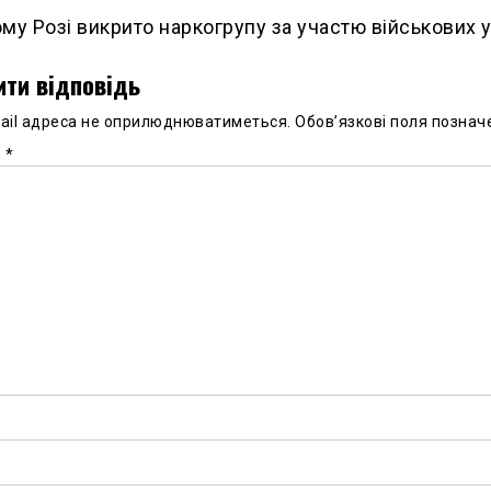
му Розі викрито наркогрупу за участю військових 
ти відповідь
ail адреса не оприлюднюватиметься.
Обов’язкові поля познач
р
*