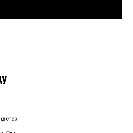
ду
ідства,