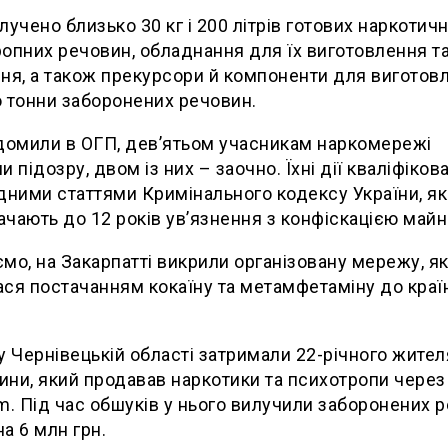
лучено близько 30 кг і 200 літрів готових наркотичн
опних речовин, обладнання для їх виготовлення т
ня, а також прекурсори й компоненти для виготов
 тонни заборонених речовин.
домили в ОГП, дев’ятьом учасникам наркомережі
 підозру, двом із них – заочно. Їхні дії кваліфікова
дними статтями Кримінального кодексу України, як
чають до 12 років ув’язнення з конфіскацією майн
мо, на Закарпатті викрили організовану мережу, я
ся постачанням кокаїну та метамфетаміну до краї
.
у Чернівецькій області затримали 22-річного жител
ни, який продавав наркотики та психотропи через
m. Під час обшуків у нього вилучили заборонених 
а 6 млн грн.