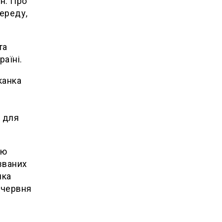
н. Про
середу,
та
аїні.
канка
 для
ою
званих
чка
 червня