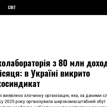
СВІТ
олабораторія з 80 млн дохо
сяця: в Україні викрито
косиндикат
ні виявлено злочинну організацію, яка, за даними сл
ку 2025 року організувала широкомасштабний збут