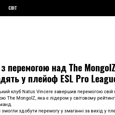
СВІТ
 з перемогою над The Mongol
дять у плейоф ESL Pro Leagu
ький клуб Natus Vincere завершив перемогою свій 
ю The MongolZ, яка є лідером у світовому рейтинг
манд.
і змогли здобути перемогу у змаганні за вихід у п