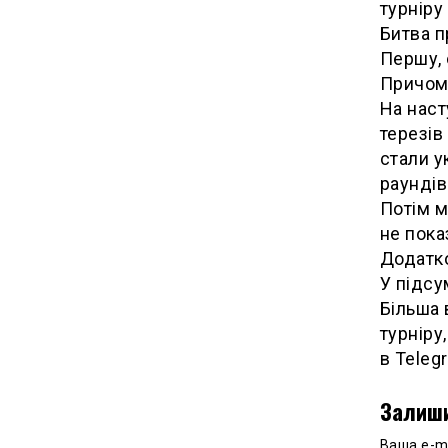
турніру
Битва п
Першу, 
Причому
На наст
терезів
стали у
раундів
Потім м
не пока
Додатко
У підсу
Більша 
турніру,
в Teleg
Залиши
Ваша e-m