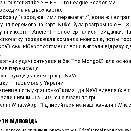
 з Counter Strike 2 – ESL Pro League Season 22.
роходила на двох картах.
обрану “народженими перемагати”, вони ж і виграл
 ця перемога на карті Nuke була розгромною – 13:
упній карті – Ancient – спостерігалися гойдалки. Н
 спочатку переважала команда монголів, потім пе
країнські кіберспортсмени: вони виграли відразу д
.
аятник удачі хитнувся в бік The MongolZ, але осно
зав переможця.
ві раунди далися краще NaVi.
мку – перемога у України.
впевненість української команди NaVi вивела їх у 
 залишивши ні з чим їхніх візаві по грі.
ram і WhatsApp. Підписуйтеся на наші канали і Wha
ти відповідь
ail адреса не оприлюднюватиметься.
Обов’язкові поля познач