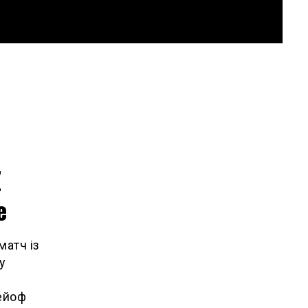
Z
e
матч із
у
лейоф