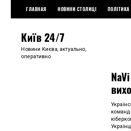
Skip
ГЛАВНАЯ
НОВИНИ СТОЛИЦІ
ПОЛІТИКА
to
content
Київ 24/7
Новини Києва, актуально,
оперативно
NaVi
вихо
Українс
командо
кіберко
Українц