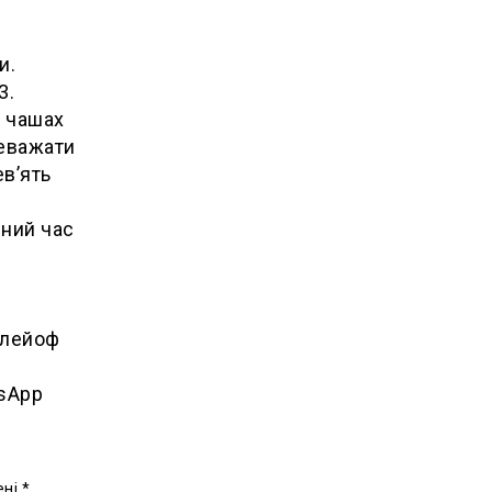
и.
3.
а чашах
реважати
ев’ять
вний час
плейоф
tsApp
ені
*