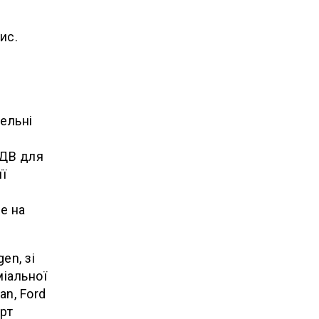
ис.
ельні
ПДВ для
її
е на
en, зі
міальної
an, Ford
рт