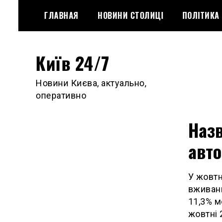
Skip
ГЛАВНАЯ
НОВИНИ СТОЛИЦІ
ПОЛІТИКА
to
content
Київ 24/7
Новини Києва, актуально,
оперативно
Наз
авто
У жовтн
вживани
11,3% м
жовтні 