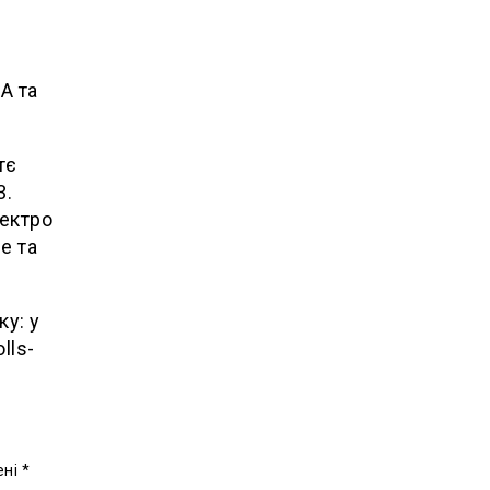
A та
тє
3.
лектро
e та
у: у
lls-
ені
*