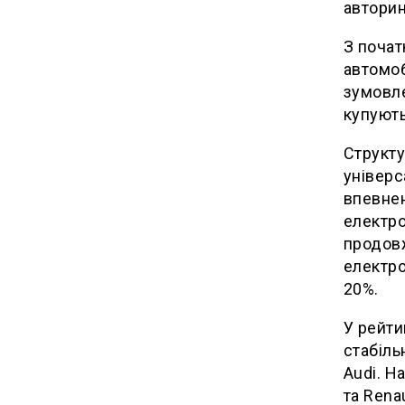
авторин
З почат
автомоб
зумовле
купують
Структу
універс
впевнен
електро
продовж
електр
20%.
У рейти
стабіль
Audi. Н
та Rena