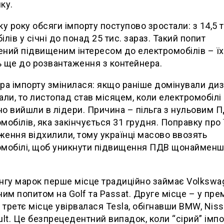
ку.
ку року обсяги імпорту поступово зростали: з 14,5 т
ілів у січні до понад 25 тис. зараз. Такий попит
ний підвищеним інтересом до електромобілів – їх
 ще до розвантаження з контейнера.
ра імпорту змінилася: якщо раніше домінували диз
али, то листопад став місяцем, коли електромобілі
о вийшли в лідери. Причина – пільга з нульовим 
мобілів, яка закінчується 31 грудня. Поправку про 
ення відхилили, тому українці масово ввозять
омобілі, щоб уникнути підвищення ПДВ щонайменш
нгу марок перше місце традиційно займає Volkswag
ним попитом на Golf та Passat. Друге місце – у пре
а третє місце увірвалася Tesla, обігнавши BMW, Niss
ult. Це безпрецедентний випадок, коли “сірий” імпо