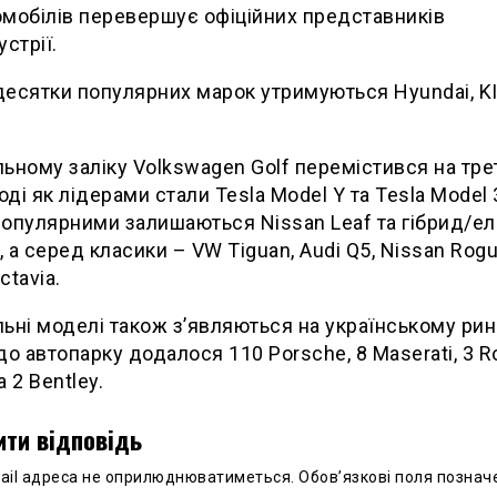
мобілів перевершує офіційних представників
устрії.
есятки популярних марок утримуються Hyundai, KI
ьному заліку Volkswagen Golf перемістився на тре
тоді як лідерами стали Tesla Model Y та Tesla Model 
опулярними залишаються Nissan Leaf та гібрид/е
o, а серед класики – VW Tiguan, Audi Q5, Nissan Rogu
ctavia.
ьні моделі також з’являються на українському ринк
до автопарку додалося 110 Porsche, 8 Maserati, 3 Ro
 2 Bentley.
ти відповідь
ail адреса не оприлюднюватиметься.
Обов’язкові поля познач