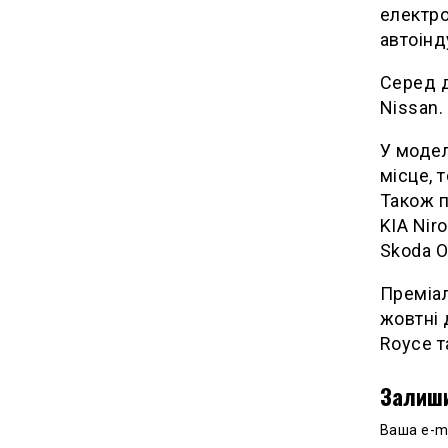
електро
автоінд
Серед д
Nissan.
У модел
місце, 
Також п
KIA Nir
Skoda O
Преміал
жовтні 
Royce та
Залиши
Ваша e-m