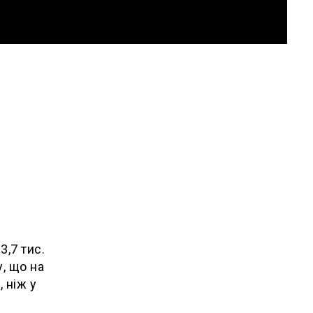
і
3,7 тис.
, що на
 ніж у