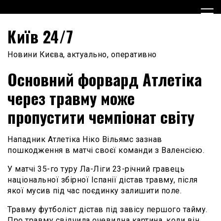
Skip
to
content
Київ 24/7
Новини Києва, актуально, оперативно
Основний форвард Атлетіка
через травму може
пропустити чемпіонат світу
Нападник Атлетіка Ніко Вільямс зазнав
пошкодження в матчі своєї команди з Валенсією.
У матчі 35-го туру Ла-Ліги 23-річний гравець
національної збірної Іспанії дістав травму, після
якої мусив під час поєдинку залишити поле.
Травму футболіст дістав під завісу першого тайму.
Про травму свідчила очевидна картина, коли він,