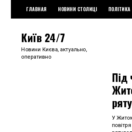
Skip
ГЛАВНАЯ
НОВИНИ СТОЛИЦІ
ПОЛІТИКА
to
content
Київ 24/7
Новини Києва, актуально,
оперативно
Під 
Жит
рят
У Житом
повітря