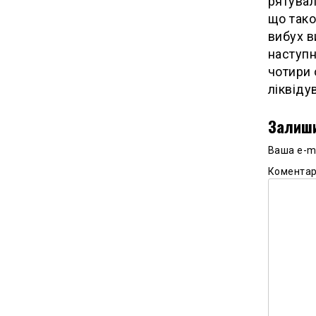
рятувал
що тако
вибух в
наступн
чотири
ліквіду
Залиши
Ваша e-m
Комента