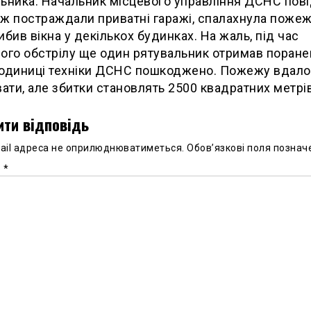
ьника. Начальник місцевого управління ДСНС пов
ж постраждали приватні гаражі, спалахнула пожеж
ибив вікна у декількох будинках. На жаль, під час
ого обстрілу ще один рятувальник отримав поранен
 одиниці техніки ДСНС пошкоджено. Пожежу вдал
вати, але збитки становлять 2500 квадратних метрів
ти відповідь
ail адреса не оприлюднюватиметься.
Обов’язкові поля познач
р
*