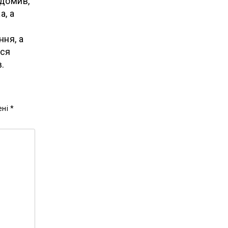
ідомив,
а, а
ня, а
ося
.
ені
*