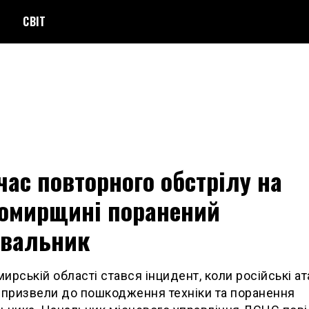
СВІТ
час повторного обстрілу на
омирщині поранений
увальник
ирській області стався інцидент, коли російські ат
 призвели до пошкодження техніки та поранення