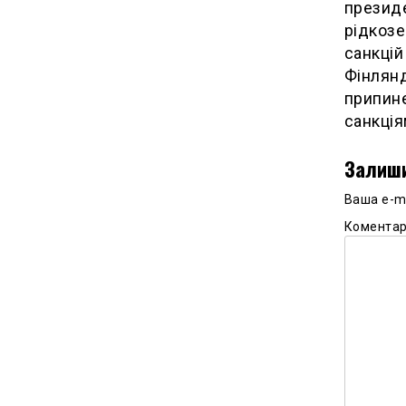
президе
рідкозе
санкцій
Фінлянд
припине
санкція
Залиши
Ваша e-m
Комента