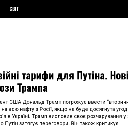
СВІТ
ійні тарифи для Путіна. Нов
ози Трампа
ент США Дональд Трамп погрожує ввести “вторинн
 на всю нафту з Росії, якщо не буде досягнута угод
’я в Україні. Трамп висловив своє розчарування у 
що Путін затягує переговори. Він також критикує