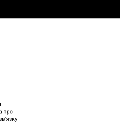
і
і
а про
зв’язку