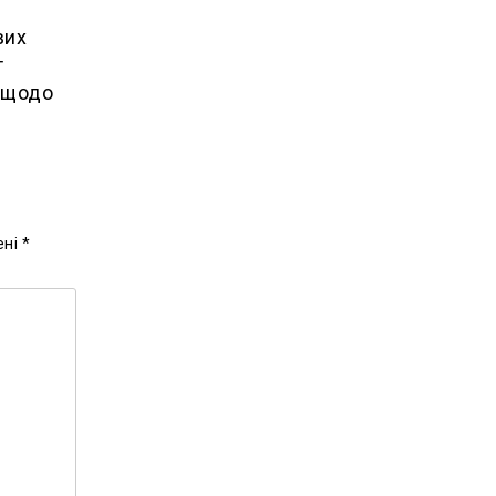
вих
т
ї щодо
ені
*