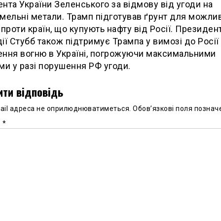
нта України Зеленського за відмову від угоди на
мельні метали. Трамп підготував ґрунт для можли
 проти країн, що купують нафту від Росії. Президен
ії Стубб також підтримує Трампа у вимозі до Росі
ння вогню в Україні, погрожуючи максимальними
ми у разі порушення РФ угоди.
ти відповідь
ail адреса не оприлюднюватиметься.
Обов’язкові поля познач
р
*