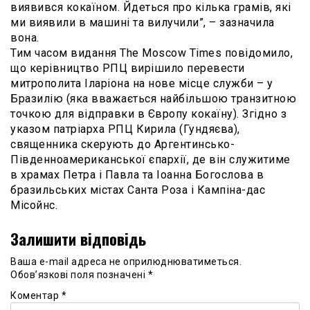
виявився кокаїном. Йдеться про кілька грамів, які
ми виявили в машині та вилучили”, – зазначила
вона.
Тим часом видання The Moscow Times повідомило,
що керівництво РПЦ вирішило перевести
митрополита Іларіона на нове місце служби – у
Бразилію (яка вважається найбільшою транзитною
точкою для відправки в Європу кокаїну). Згідно з
указом патріарха РПЦ Кирила (Гундяєва),
священника скерують до Аргентинсько-
Південноамериканської єпархії, де він служитиме
в храмах Петра і Павла та Іоанна Богослова в
бразильських містах Санта Роза і Кампіна-дас
Місойнс.
Залишити відповідь
Ваша e-mail адреса не оприлюднюватиметься.
Обов’язкові поля позначені
*
Коментар
*