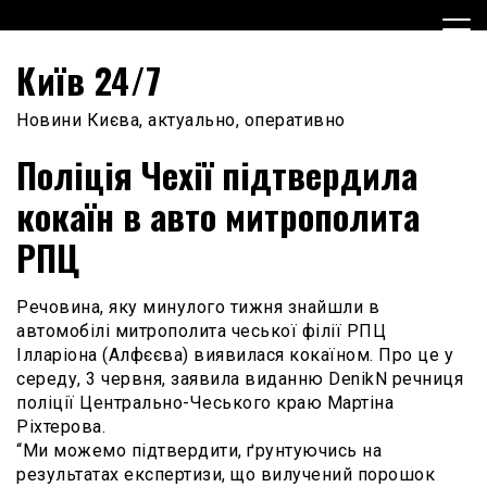
Skip
to
content
Київ 24/7
Новини Києва, актуально, оперативно
Поліція Чехії підтвердила
кокаїн в авто митрополита
РПЦ
Речовина, яку минулого тижня знайшли в
автомобілі митрополита чеської філії РПЦ
Ілларіона (Алфєєва) виявилася кокаїном. Про це у
середу, 3 червня, заявила виданню DenikN речниця
поліції Центрально-Чеського краю Мартіна
Ріхтерова.
“Ми можемо підтвердити, ґрунтуючись на
результатах експертизи, що вилучений порошок