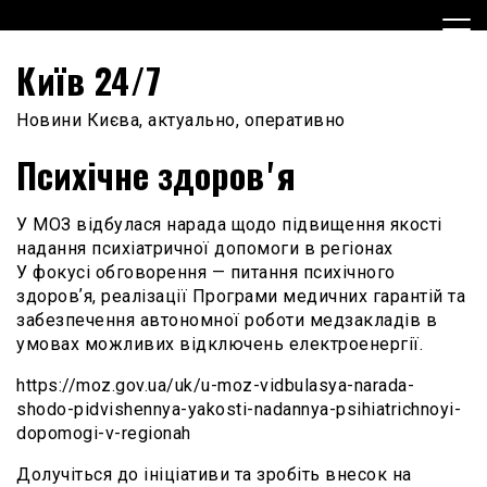
Skip
to
content
Київ 24/7
Новини Києва, актуально, оперативно
Психічне здоровʼя
У МОЗ відбулася нарада щодо підвищення якості
надання психіатричної допомоги в регіонах
У фокусі обговорення — питання психічного
здоровʼя, реалізації Програми медичних гарантій та
забезпечення автономної роботи медзакладів в
умовах можливих відключень електроенергії.
https://moz.gov.ua/uk/u-moz-vidbulasya-narada-
shodo-pidvishennya-yakosti-nadannya-psihiatrichnoyi-
dopomogi-v-regionah
Долучіться до ініціативи та зробіть внесок на