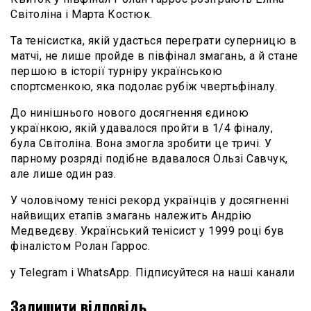
Світоліна і Марта Костюк.
Та тенісистка, якій удасться переграти суперницю в
матчі, не лише пройде в півфінал змагань, а й стане
першою в історії турніру українською
спортсменкою, яка подолає рубіж чвертьфіналу.
До нинішнього нового досягнення єдиною
українкою, якій удавалося пройти в 1/4 фіналу,
була Світоліна. Вона змогла зробити це тричі. У
парному розряді подібне вдавалося Ользі Савчук,
але лише один раз.
У чоловічому тенісі рекорд українців у досягненні
найвищих етапів змагань належить Андрію
Медведєву. Український тенісист у 1999 році був
фіналістом Ролан Гаррос.
у Telegram і WhatsApp. Підписуйтеся на наші канали
Залишити відповідь