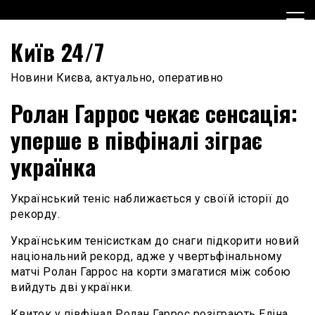
Skip
to
content
Київ 24/7
Новини Києва, актуально, оперативно
Ролан Гаррос чекає сенсація:
уперше в півфіналі зіграє
українка
Український теніс наближається у своїй історії до
рекорду.
Українським тенісисткам до снаги підкорити новий
національний рекорд, адже у чвертьфінальному
матчі Ролан Гаррос на корти змагатися між собою
вийдуть дві українки.
Квиток у півфінал Ролан Гаррос розіграють Еліна